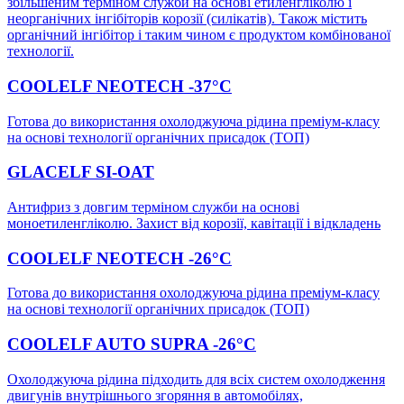
збільшеним терміном служби на основі етиленгліколю і
неорганічних інгібіторів корозії (силікатів). Також містить
органічний інгібітор і таким чином є продуктом комбінованої
технології.
COOLELF NEOTECH -37°C
Готова до використання охолоджуюча рідина преміум-класу
на основі технології органічних присадок (ТОП)
GLACELF SI-OAT
Антифриз з довгим терміном служби на основі
моноетиленгліколю. Захист від корозії, кавітації і відкладень
COOLELF NEOTECH -26°C
Готова до використання охолоджуюча рідина преміум-класу
на основі технології органічних присадок (ТОП)
COOLELF AUTO SUPRA -26°C
Охолоджуюча рідина підходить для всіх систем охолодження
двигунів внутрішнього згоряння в автомобілях,