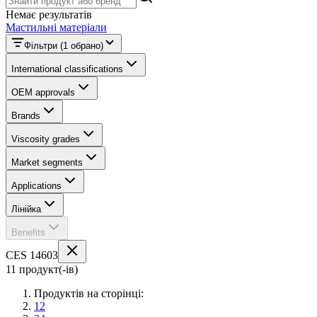
Немає результатів
Мастильні матеріали
Фільтри
(1 обрано)
International classifications
OEM approvals
Brands
Viscosity grades
Market segments
Applications
Лінійка
Benefits
CES 14603
11 продукт(-ів)
Продуктів на сторінці:
12