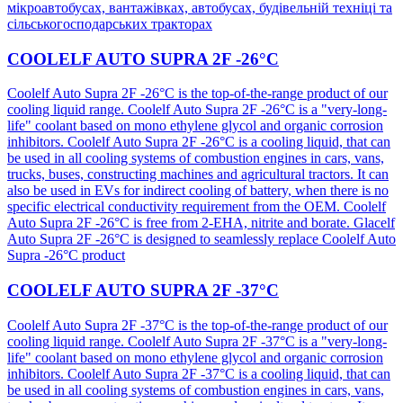
мікроавтобусах, вантажівках, автобусах, будівельній техніці та
сільськогосподарських тракторах
COOLELF AUTO SUPRA 2F -26°C
Coolelf Auto Supra 2F -26°C is the top-of-the-range product of our
cooling liquid range. Coolelf Auto Supra 2F -26°C is a "very-long-
life" coolant based on mono ethylene glycol and organic corrosion
inhibitors. Coolelf Auto Supra 2F -26°C is a cooling liquid, that can
be used in all cooling systems of combustion engines in cars, vans,
trucks, buses, constructing machines and agricultural tractors. It can
also be used in EVs for indirect cooling of battery, when there is no
specific electrical conductivity requirement from the OEM. Coolelf
Auto Supra 2F -26°C is free from 2-EHA, nitrite and borate. Glacelf
Auto Supra 2F -26°C is designed to seamlessly replace Coolelf Auto
Supra -26°C product
COOLELF AUTO SUPRA 2F -37°C
Coolelf Auto Supra 2F -37°C is the top-of-the-range product of our
cooling liquid range. Coolelf Auto Supra 2F -37°C is a "very-long-
life" coolant based on mono ethylene glycol and organic corrosion
inhibitors. Coolelf Auto Supra 2F -37°C is a cooling liquid, that can
be used in all cooling systems of combustion engines in cars, vans,