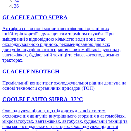
24
36
GLACELF AUTO SUPRA
Антифриз на основі моноетиленгліколю і органічних
інгібіторів корозії з дуже довгим терміном служби. При
змішуванні з відповідною кількістю води вона стає
охолоджувальною рідиною, рекомендованою для всіх
двигунів внутрішнього згоряння в автомобілях і фургонах,
вантажівках, будівельній техніці та сільськогосподарських
тракторах.
GLACELF NEOTECH
Преміальний концентрат охолоджувальної рідини двигуна на
основі технології органічних присадок (ТОП)
COOLELF AUTO SUPRA -37°C
Охолоджуюча рідина, що підходить для всіх систем
охолодження двигунів внутрішнього згоряння в автомобілях,
мікроавтобусах, вантажівках, автобусах, будівельній техніці та
сільськогосподарських тракторах. Охолоджуюча рідина зі