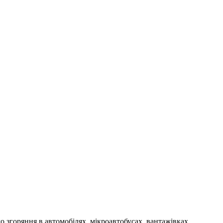
 згоряння в автомобілях, мікроавтобусах, вантажівках,