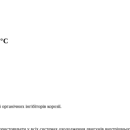
7°C
рганічних інгібіторів корозії.
користовувати у всіх системах охолодження двигунів внутрішнього