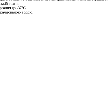
ькій техніці.
рзання до -37°C.
ералізованою водою.