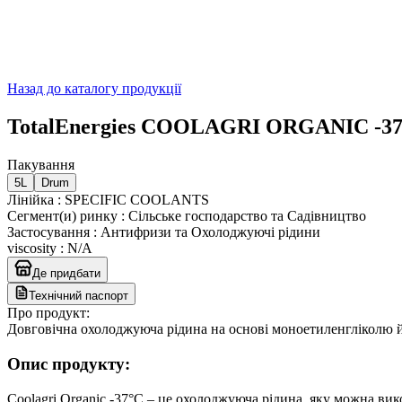
Назад до каталогу продукції
TotalEnergies COOLAGRI ORGANIC -3
Пакування
5L
Drum
Лінійка
:
SPECIFIC COOLANTS
Сегмент(и) ринку
:
Сільське господарство та Садівництво
Застосування
:
Антифризи та Охолоджуючі рідини
viscosity
:
N/A
Де придбати
Технічний паспорт
Про продукт:
Довговічна охолоджуюча рідина на основі моноетиленгліколю й о
Опис продукту:
Coolagri Organic -37°C – це охолоджуюча рідина, яку можна ви