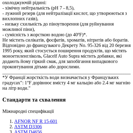
охолоджуючій рідині:
- хімічну нейтральність (рН 7 - 8,5),
- лужний резерв (для нейтралізації кислот, що утворюються з
вихлопних газів),
- низьку схильність до піноутворення (для руйнування
можливої піни),
- сумісність з жорсткою водою (до 40ºF)*.
Не містить силікатів, фосфатів, хроматів, нітритів або боратів.
Відповідно до французького Декрету No. 95-326 від 20 березня
1995 року, який стосується поширення продуктів, що містять
моноетиленгліколь, Glacelf Auto Supra містить добавки, які
додають йому гіркий смак, для запобігання випадкового
проковтування дітьми або дорослими.
______________________________________________________
*У Франції жорсткість води визначається у Французьких
градусах": 1°F дорівнює вмісту 4 мг кальцію або 2.4 мг магнію
на літр води."
Стандарти та схвалення
Міжнародні специфікації
AFNOR NF R 15-601
ASTM D3306
ASTM D4656