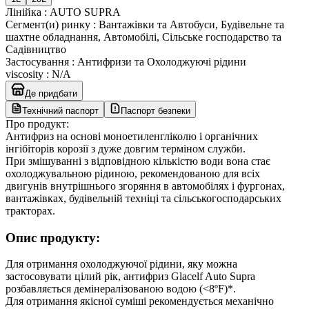
Лінійка
:
AUTO SUPRA
Сегмент(и) ринку
:
Вантажівки та Автобуси, Будівельне та
шахтне обладнання, Автомобілі, Сільське господарство та
Садівництво
Застосування
:
Антифризи та Охолоджуючі рідини
viscosity
:
N/A
Де придбати
Технічний паспорт
Паспорт безпеки
Про продукт:
Антифриз на основі моноетиленгліколю і органічних
інгібіторів корозії з дуже довгим терміном служби.
При змішуванні з відповідною кількістю води вона стає
охолоджувальною рідиною, рекомендованою для всіх
двигунів внутрішнього згоряння в автомобілях і фургонах,
вантажівках, будівельній техніці та сільськогосподарських
тракторах.
Опис продукту:
Для отримання охолоджуючої рідини, яку можна
застосовувати цілий рік, антифриз Glacelf Auto Supra
розбавляється демінералізованою водою (<8ºF)*.
Для отримання якісної суміші рекомендується механічно