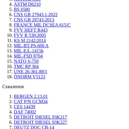
ASTM D6210
BS 6580
CNS GB 27943.1-2022
CNS GB 29743-2013
FRANCE MIL DCSEA 615/C
FVV HEFT R443
FVV R 530:2005
KS M 2142:2014
MIL-BT-PS-606 A
MIL-E/L-1415b
MIL-FSD 8704
NATO S-759
TMC RP 364
UNE 26-361-88/1
ÖNORM V5123
Схвалення
BERGEN 2.13.01
CAT P/N GCM34
CES 14439
DAF 74002
DETROIT DIESEL 93K217
DETROIT DIESEL 93K227
DEUTZ DQC CB-14