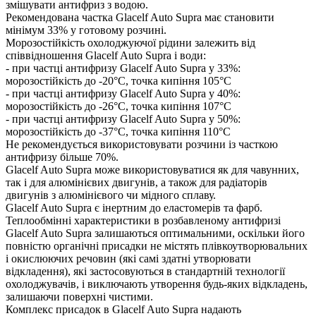
змішувати антифриз з водою.
Рекомендована частка Glacelf Auto Supra має становити
мінімум 33% у готовому розчині.
Морозостійкість охолоджуючої рідини залежить від
співвідношення Glacelf Auto Supra і води:
- при частці антифризу Glacelf Auto Supra у 33%:
морозостійкість до -20°C, точка кипіння 105°C
- при частці антифризу Glacelf Auto Supra у 40%:
морозостійкість до -26°C, точка кипіння 107°C
- при частці антифризу Glacelf Auto Supra у 50%:
морозостійкість до -37°C, точка кипіння 110°C
Не рекомендується використовувати розчини із часткою
антифризу більше 70%.
Glacelf Auto Supra може використовуватися як для чавунних,
так і для алюмінієвих двигунів, а також для радіаторів
двигунів з алюмінієвого чи мідного сплаву.
Glacelf Auto Supra є інертним до еластомерів та фарб.
Теплообмінні характеристики в розбавленому антифризі
Glacelf Auto Supra залишаються оптимальними, оскільки його
повністю органічні присадки не містять плівкоутворювальних
і окислюючих речовин (які самі здатні утворювати
відкладення), які застосовуються в стандартній технології
охолоджувачів, і виключають утворення будь-яких відкладень,
залишаючи поверхні чистими.
Комплекс присадок в Glacelf Auto Supra надають