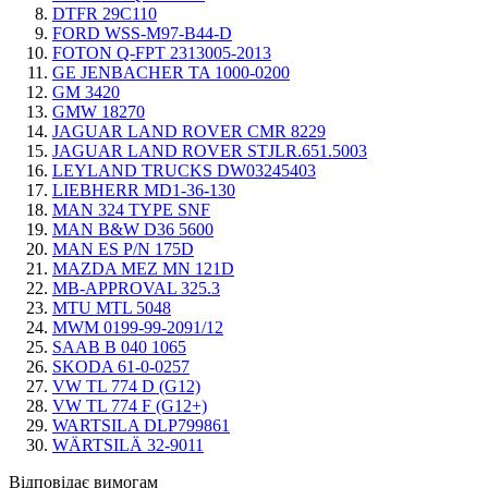
DTFR 29C110
FORD WSS-M97-B44-D
FOTON Q-FPT 2313005-2013
GE JENBACHER TA 1000-0200
GM 3420
GMW 18270
JAGUAR LAND ROVER CMR 8229
JAGUAR LAND ROVER STJLR.651.5003
LEYLAND TRUCKS DW03245403
LIEBHERR MD1-36-130
MAN 324 TYPE SNF
MAN B&W D36 5600
MAN ES P/N 175D
MAZDA MEZ MN 121D
MB-APPROVAL 325.3
MTU MTL 5048
MWM 0199-99-2091/12
SAAB B 040 1065
SKODA 61-0-0257
VW TL 774 D (G12)
VW TL 774 F (G12+)
WARTSILA DLP799861
WÄRTSILÄ 32-9011
Відповідає вимогам