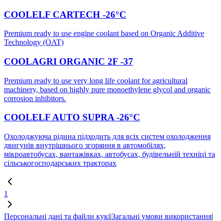
COOLELF CARTECH -26°C
Premium ready to use engine coolant based on Organic Additive
Technology (OAT)
COOLAGRI ORGANIC 2F -37
Premium ready to use very long life coolant for agricultural
machinery, based on highly pure monoethylene glycol and organic
corrosion inhibitors.
COOLELF AUTO SUPRA -26°C
Охолоджуюча рідина підходить для всіх систем охолодження
двигунів внутрішнього згоряння в автомобілях,
мікроавтобусах, вантажівках, автобусах, будівельній техніці та
сільськогосподарських тракторах
1
Персональні дані та файли кукі
|
Загальні умови використання
|