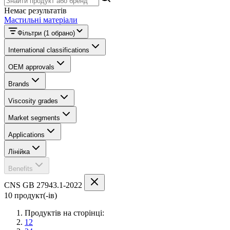
Немає результатів
Мастильні матеріали
Фільтри
(1 обрано)
International classifications
OEM approvals
Brands
Viscosity grades
Market segments
Applications
Лінійка
Benefits
CNS GB 27943.1-2022
10 продукт(-ів)
Продуктів на сторінці:
12