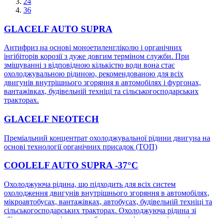
24
36
GLACELF AUTO SUPRA
Антифриз на основі моноетиленгліколю і органічних
інгібіторів корозії з дуже довгим терміном служби. При
змішуванні з відповідною кількістю води вона стає
охолоджувальною рідиною, рекомендованою для всіх
двигунів внутрішнього згоряння в автомобілях і фургонах,
вантажівках, будівельній техніці та сільськогосподарських
тракторах.
GLACELF NEOTECH
Преміальний концентрат охолоджувальної рідини двигуна на
основі технології органічних присадок (ТОП)
COOLELF AUTO SUPRA -37°C
Охолоджуюча рідина, що підходить для всіх систем
охолодження двигунів внутрішнього згоряння в автомобілях,
мікроавтобусах, вантажівках, автобусах, будівельній техніці та
сільськогосподарських тракторах. Охолоджуюча рідина зі