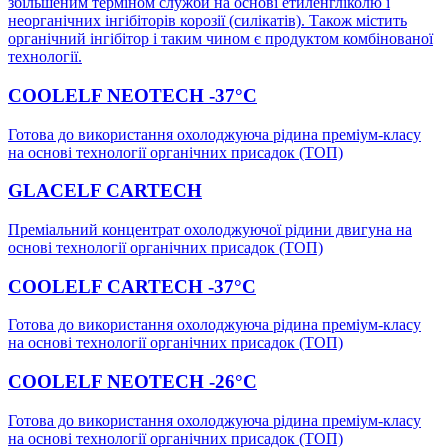
збільшеним терміном служби на основі етиленгліколю і
неорганічних інгібіторів корозії (силікатів). Також містить
органічний інгібітор і таким чином є продуктом комбінованої
технології.
COOLELF NEOTECH -37°C
Готова до використання охолоджуюча рідина преміум-класу
на основі технології органічних присадок (ТОП)
GLACELF CARTECH
Преміальний концентрат охолоджуючої рідини двигуна на
основі технології органічних присадок (ТОП)
COOLELF CARTECH -37°C
Готова до використання охолоджуюча рідина преміум-класу
на основі технології органічних присадок (ТОП)
COOLELF NEOTECH -26°C
Готова до використання охолоджуюча рідина преміум-класу
на основі технології органічних присадок (ТОП)