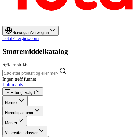
Norwegian
Norwegian
TotalEnergies.com
Smøremiddelkatalog
Søk produkter
Søk produkter
Ingen treff funnet
Lubricants
Filter
(1 valgt)
Normer
Homologasjoner
Merker
Viskositetsklasser