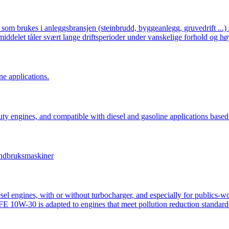
rukes i anleggsbransjen (steinbrudd, byggeanlegg, gruvedrift ...) 
iddelet tåler svært lange driftsperioder under vanskelige forhold og h
ne applications.
 engines, and compatible with diesel and gasoline applications based 
andbruksmaskiner
ngines, with or without turbocharger, and especially for publics-works
E 10W-30 is adapted to engines that meet pollution reduction standar