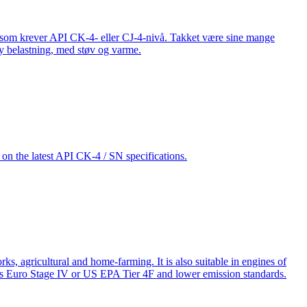
som krever API CK-4- eller CJ-4-nivå. Takket være sine mange
øy belastning, med støv og varme.
on the latest API CK-4 / SN specifications.
, agricultural and home-farming. It is also suitable in engines of
ds Euro Stage IV or US EPA Tier 4F and lower emission standards.