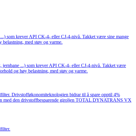
.) som krever API CK-4- eller CJ-4-nivå. Takket være sine mange
øy belastning, med støv og varme.
jernbane ...) som krever API CK-4- eller CJ-4-nivå. Takket være
 forhold og høy belastning, med støv og varme.
filter. Drivstofføkonomiteknologien bidrar til å spare opptil 4%
nasjon med den drivstoffbesparende giroljen TOTAL DYNATRANS VX
ilter.