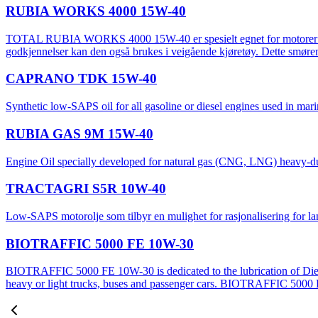
RUBIA WORKS 4000 15W-40
TOTAL RUBIA WORKS 4000 15W-40 er spesielt egnet for motorer som b
godkjennelser kan den også brukes i veigående kjøretøy. Dette smørem
CAPRANO TDK 15W-40
Synthetic low-SAPS oil for all gasoline or diesel engines used in mari
RUBIA GAS 9M 15W-40
Engine Oil specially developed for natural gas (CNG, LNG) heavy-duty
TRACTAGRI S5R 10W-40
Low-SAPS motorolje som tilbyr en mulighet for rasjonalisering for l
BIOTRAFFIC 5000 FE 10W-30
BIOTRAFFIC 5000 FE 10W-30 is dedicated to the lubrication of Diesel e
heavy or light trucks, buses and passenger cars. BIOTRAFFIC 5000 F