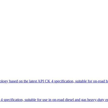
ogy based on the latest API CK 4 specification, suitable for on-road h
specification, suitable for use in on-road diesel and gas heavy-duty e