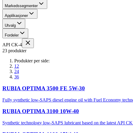
Markedssegmenter
Applikasjoner
Utvalg
Fordeler
API CK-4
23 produkter
Produkter per side:
12
24
36
RUBIA OPTIMA 3500 FE 5W-30
Fully synthetic low-SAPS diesel engine oil with Fuel Economy technol
RUBIA OPTIMA 3100 10W-40
Synthetic technology low-SAPS lubricant based on the latest API CK 4 