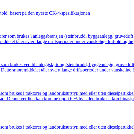
rhold, basert på den nyeste CK-4-spesifikasjonen
m brukes i anleggsbransjen (steinbrudd, byggeanlegg, gruvedrift ..
iddelet tåler svært lange driftsperioder under vanskelige forhold og h
rukes ved til anleggskjøring (steinbrudd, byggeanlegg, gruvedrift, 
 Dette smøremiddelet tåler svært lange driftsperioder under vanskelige
om brukes i traktorer og landbruksutstyr, med eller uten dieselpartikkel
-grad. Denne verdien kan komme opp i 6 % hvis den brukes i kombi
m brukes i traktorer og landbruksutstyr, med eller uten dieselpartikkelf