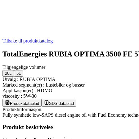
Tilbake til produktkatalog
TotalEnergies RUBIA OPTIMA 3500 FE 
Tilgjengelige volumer
20L
5L
Utvalg
:
RUBIA OPTIMA
Marked segment(er)
:
Lastebiler og busser
Applikasjon(er)
:
HDMO
viscosity
:
5W-30
Produktdatablad
SDS datablad
Produktinformasjon:
Fully synthetic low-SAPS diesel engine oil with Fuel Economy technol
Produkt beskrivelse