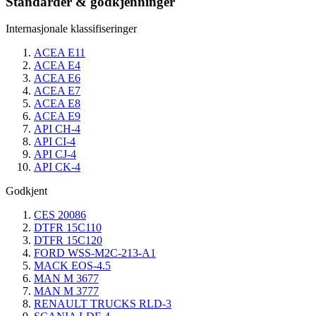
Standarder & godkjenninger
Internasjonale klassifiseringer
ACEA E11
ACEA E4
ACEA E6
ACEA E7
ACEA E8
ACEA E9
API CH-4
API CI-4
API CJ-4
API CK-4
Godkjent
CES 20086
DTFR 15C110
DTFR 15C120
FORD WSS-M2C-213-A1
MACK EOS-4.5
MAN M 3677
MAN M 3777
RENAULT TRUCKS RLD-3