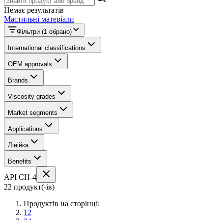
Немає результатів
Мастильні матеріали
Фільтри
(1 обрано)
International classifications
OEM approvals
Brands
Viscosity grades
Market segments
Applications
Лінійка
Benefits
API CH-4
22 продукт(-ів)
Продуктів на сторінці:
12