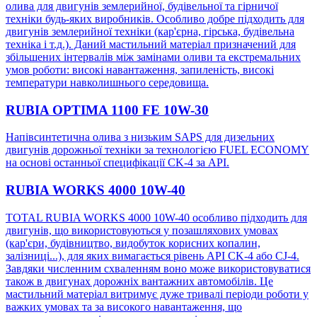
олива для двигунів землерийної, будівельної та гірничої
техніки будь-яких виробників. Особливо добре підходить для
двигунів землерийної техніки (кар'єрна, гірська, будівельна
техніка і т.д.). Даний мастильний матеріал призначений для
збільшених інтервалів між замінами оливи та екстремальних
умов роботи: високі навантаження, запиленість, високі
температури навколишнього середовища.
RUBIA OPTIMA 1100 FE 10W-30
Напівсинтетична олива з низьким SAPS для дизельних
двигунів дорожньої техніки за технологією FUEL ECONOMY
на основі останньої специфікації CK-4 за АРІ.
RUBIA WORKS 4000 10W-40
TOTAL RUBIA WORKS 4000 10W-40 особливо підходить для
двигунів, що використовуються у позашляхових умовах
(кар'єри, будівництво, видобуток корисних копалин,
залізниці...), для яких вимагається рівень API CK-4 або CJ-4.
Завдяки численним схваленням воно може використовуватися
також в двигунах дорожніх вантажних автомобілів. Це
мастильний матеріал витримує дуже тривалі періоди роботи у
важких умовах та за високого навантаження, що