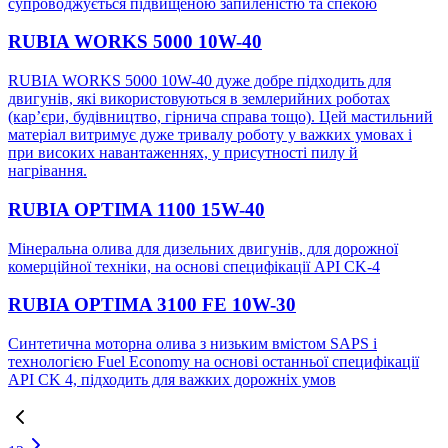
супроводжується підвищеною запиленістю та спекою
RUBIA WORKS 5000 10W-40
RUBIA WORKS 5000 10W-40 дуже добре підходить для
двигунів, які використовуються в землерийних роботах
(кар’єри, будівництво, гірнича справа тощо). Цей мастильний
матеріал витримує дуже тривалу роботу у важких умовах і
при високих навантаженнях, у присутності пилу й
нагрівання.
RUBIA OPTIMA 1100 15W-40
Мінеральна олива для дизельних двигунів, для дорожної
комерційної техніки, на основі специфікації АРІ CK-4
RUBIA OPTIMA 3100 FE 10W-30
Синтетична моторна олива з низьким вмістом SAPS і
технологією Fuel Economy на основі останньої специфікації
API CK 4, підходить для важких дорожніх умов