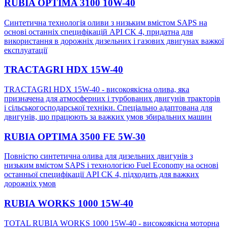
RUBIA OPTIMA 3100 10W-40
Синтетична технологія оливи з низьким вмістом SAPS на
основі останніх специфікацій API CK 4, придатна для
використання в дорожніх дизельних і газових двигунах важкої
експлуатації
TRACTAGRI HDX 15W-40
TRACTAGRI HDX 15W-40 - високоякісна олива, яка
призначена для атмосферних і турбованих двигунів тракторів
і сільськогосподарської техніки. Спеціально адаптована для
двигунів, що працюють за важких умов збиральних машин
RUBIA OPTIMA 3500 FE 5W-30
Повністю синтетична олива для дизельних двигунів з
низьким вмістом SAPS і технологією Fuel Economy на основі
останньої специфікації API CK 4, підходить для важких
дорожніх умов
RUBIA WORKS 1000 15W-40
TOTAL RUBIA WORKS 1000 15W-40 - високоякісна моторна