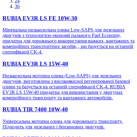
24
36
RUBIA EV3R LS FE 10W-30
Мінеральна низькозольна олива Low-SAPS для дизельних
двигунів з технологією економії пального Fuel Economy,
придатна для дорожнього використання важких, вантажних та
комерційних транспортних засобів, , що базується на останній
специфікації CK-4.
RUBIA EV3R LS 15W-40
Низькозольна моторна олива (Low-SAPS) для дизельних
двигунів, виготовлена з високоякісної регенерованої базової
оливи та базується на останній специфікації CK-4. RUBIA
EV3R LS 15W-40 придатна для використання у двигунах
комерційного транспорту та вантажних автомобілів.
RUBIA TIR 7400 10W-40
Універсальна моторна олива для дорожнього транспорту.
Підходить для дизельних і бензинових двигунів.