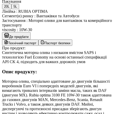
Пакування
20L
5L
Лінійка
:
RUBIA OPTIMA
Сегмент(и) ринку
:
Вантажівки та Автобуси
Застосування
:
Моторні оливи для вантажівок та комерційного
транспорту
viscosity
:
10W-30
Де придбати
Технічний паспорт
Паспорт безпеки
Про продукт:
Синтетична моторна олива з низьким вмістом SAPS і
технологією Fuel Economy на основі останньої специфікації
API CK 4, підходить для важких дорожніх умов
Опис продукту:
Моторна олива, спеціально адаптоване до двигунів більшості
виробників Euro VI і попередніх моделей двигунів, які
вимагають тривалих інтервалів заміни масла, таких як DAF
(двигуни MX). Rubia optima 3100 FE 10W-30 також адаптована
до газових двигунів MAN, Mercedes-Benz, Scania, Renault
Trucks і Volvo, а також деяких двигунів DAF. Мийні,
диспергуючі та протизносні присадки зберігають двигун
чистим і дозволяють ефективно контролювати сажу, осад і