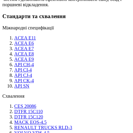
поршневі відкладення.
Стандарти та схвалення
Міжнародні специфікації
ACEA E11
ACEA E6
ACEA E7
ACEA E8
ACEA E9
API CH-4
API CI-4
API CJ-4
API CK-4
API SN
Схвалення
CES 20086
DTFR 15C110
DTFR 15C120
MACK EOS-4.5
RENAULT TRUCKS RLD-3
VOLVO VDS-4.5