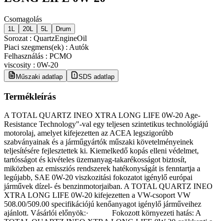
Csomagolás
1L
20L
5L
Drum
Sorozat
:
QuartzEngineOil
Piaci szegmens(ek)
:
Autók
Felhasználás
:
PCMO
viscosity
:
0W-20
Műszaki adatlap
SDS adatlap
Termékleírás
A TOTAL QUARTZ INEO XTRA LONG LIFE 0W-20 Age-
Resistance Technology"-val egy teljesen szintetikus technológiájú
motorolaj, amelyet kifejezetten az ACEA legszigorúbb
szabványainak és a járműgyártók műszaki követelményeinek
teljesítésére fejlesztettek ki. Kiemelkedő kopás elleni védelmet,
tartósságot és kivételes üzemanyag-takarékosságot biztosít,
miközben az emissziós rendszerek hatékonyságát is fenntartja a
legújabb, SAE 0W-20 viszkozitási fokozatot igénylő európai
járművek dízel- és benzinmotorjaiban. A TOTAL QUARTZ INEO
XTRA LONG LIFE 0W-20 kifejezetten a VW-csoport VW
508.00/509.00 specifikációjú kenőanyagot igénylő járműveihez
ajánlott. Vásárlói előnyök:​· Fokozott környezeti hatás: A