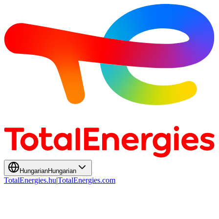
Hungarian
Hungarian
TotalEnergies.hu
|
TotalEnergies.com