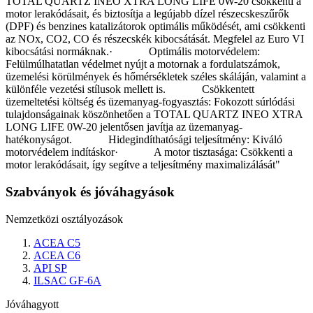
TOTAL QUARTZ INEO XTRA LONG LIFE 0W-20 csökkenti a
motor lerakódásait, és biztosítja a legújabb dízel részecskeszűrők
(DPF) és benzines katalizátorok optimális működését, ami csökkenti
az NOx, CO2, CO és részecskék kibocsátását. Megfelel az Euro VI
kibocsátási normáknak.· Optimális motorvédelem:
Felülmúlhatatlan védelmet nyújt a motornak a fordulatszámok,
üzemelési körülmények és hőmérsékletek széles skáláján, valamint a
különféle vezetési stílusok mellett is. Csökkentett
üzemeltetési költség és üzemanyag-fogyasztás: Fokozott súrlódási
tulajdonságainak köszönhetően a TOTAL QUARTZ INEO XTRA
LONG LIFE 0W-20 jelentősen javítja az üzemanyag-
hatékonyságot. Hidegindíthatósági teljesítmény: Kiváló
motorvédelem indításkor· A motor tisztasága: Csökkenti a
motor lerakódásait, így segítve a teljesítmény maximalizálását"
Szabványok és jóváhagyások
Nemzetközi osztályozások
ACEA C5
ACEA C6
API SP
ILSAC GF-6A
Jóváhagyott