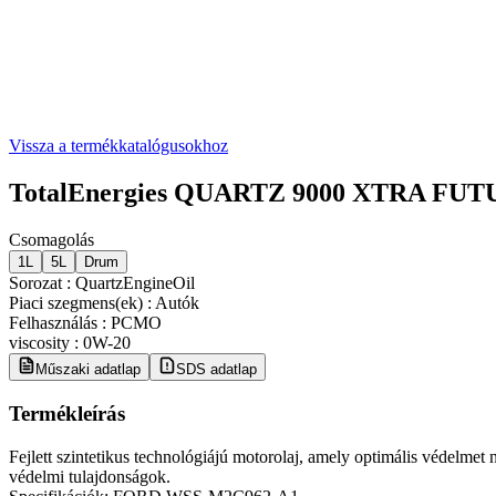
Vissza a termékkatalógusokhoz
TotalEnergies QUARTZ 9000 XTRA FUT
Csomagolás
1L
5L
Drum
Sorozat
:
QuartzEngineOil
Piaci szegmens(ek)
:
Autók
Felhasználás
:
PCMO
viscosity
:
0W-20
Műszaki adatlap
SDS adatlap
Termékleírás
Fejlett szintetikus technológiájú motorolaj, amely optimális védelmet
védelmi tulajdonságok.