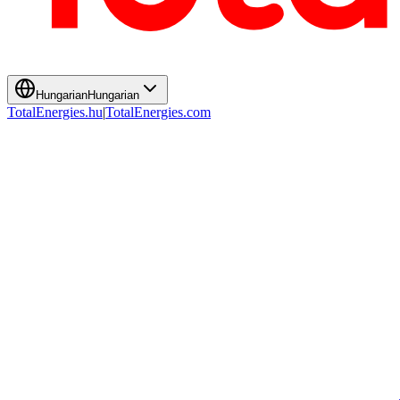
Hungarian
Hungarian
TotalEnergies.hu
|
TotalEnergies.com