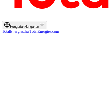
Hungarian
Hungarian
TotalEnergies.hu
|
TotalEnergies.com