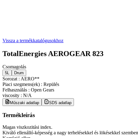
Vissza a termékkatalógusokhoz
TotalEnergies AEROGEAR 823
Csomagolás
5L
Drum
Sorozat
:
AERO**
Piaci szegmens(ek)
:
Repülés
Felhasználás
:
Open Gears
viscosity
:
N/A
Műszaki adatlap
SDS adatlap
Termékleírás
Magas viszkozitási index.
Kiváló ellenálló-képesség a nagy terhelésekkel és lökésekkel szemben