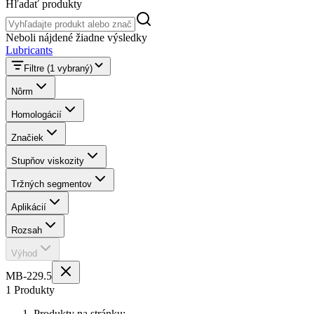
Hľadať produkty
Hľadať produkty
Neboli nájdené žiadne výsledky
Lubricants
Filtre
(1 vybraný)
Nôrm
Homologácií
Značiek
Stupňov viskozity
Tržných segmentov
Aplikácií
Rozsah
Výhod
MB-229.5
1 Produkty
Produkty na stránku: