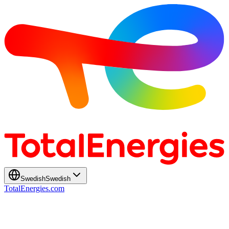
Swedish
Swedish
TotalEnergies.com