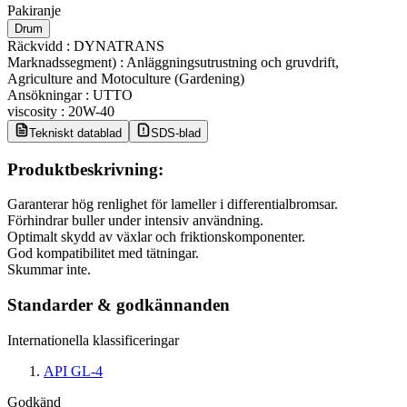
Pakiranje
Drum
Räckvidd
:
DYNATRANS
Marknadssegment)
:
Anläggningsutrustning och gruvdrift,
Agriculture and Motoculture (Gardening)
Ansökningar
:
UTTO
viscosity
:
20W-40
Tekniskt datablad
SDS-blad
Produktbeskrivning:
Garanterar hög renlighet för lameller i differentialbromsar.
Förhindrar buller under intensiv användning.
Optimalt skydd av växlar och friktionskomponenter.
God kompatibilitet med tätningar.
Skummar inte.
Standarder & godkännanden
Internationella klassificeringar
API GL-4
Godkänd