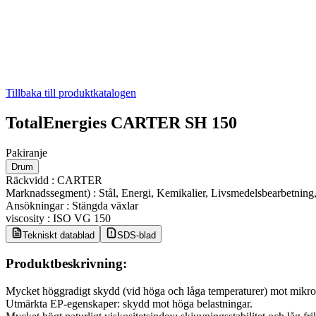
Tillbaka till produktkatalogen
TotalEnergies CARTER SH 150
Pakiranje
Drum
Räckvidd
:
CARTER
Marknadssegment)
:
Stål, Energi, Kemikalier, Livsmedelsbearbetning,
Ansökningar
:
Stängda växlar
viscosity
:
ISO VG 150
Tekniskt datablad
SDS-blad
Produktbeskrivning:
Mycket höggradigt skydd (vid höga och låga temperaturer) mot mikrog
Utmärkta EP-egenskaper: skydd mot höga belastningar.