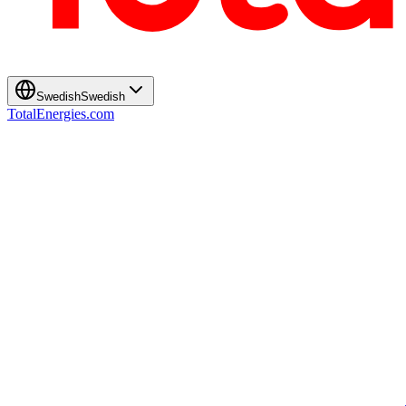
Swedish
Swedish
TotalEnergies.com