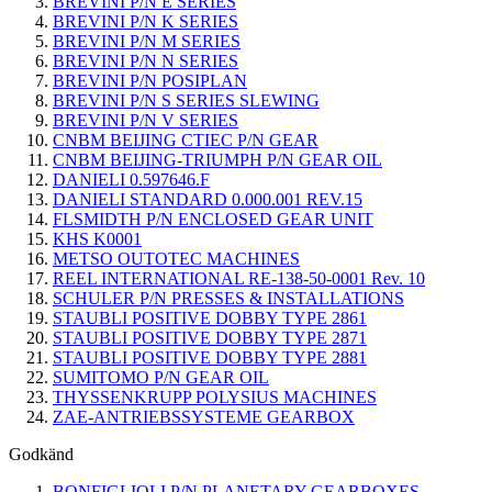
BREVINI P/N E SERIES
BREVINI P/N K SERIES
BREVINI P/N M SERIES
BREVINI P/N N SERIES
BREVINI P/N POSIPLAN
BREVINI P/N S SERIES SLEWING
BREVINI P/N V SERIES
CNBM BEIJING CTIEC P/N GEAR
CNBM BEIJING-TRIUMPH P/N GEAR OIL
DANIELI 0.597646.F
DANIELI STANDARD 0.000.001 REV.15
FLSMIDTH P/N ENCLOSED GEAR UNIT
KHS K0001
METSO OUTOTEC MACHINES
REEL INTERNATIONAL RE-138-50-0001 Rev. 10
SCHULER P/N PRESSES & INSTALLATIONS
STAUBLI POSITIVE DOBBY TYPE 2861
STAUBLI POSITIVE DOBBY TYPE 2871
STAUBLI POSITIVE DOBBY TYPE 2881
SUMITOMO P/N GEAR OIL
THYSSENKRUPP POLYSIUS MACHINES
ZAE-ANTRIEBSSYSTEME GEARBOX
Godkänd
BONFIGLIOLI P/N PLANETARY GEARBOXES