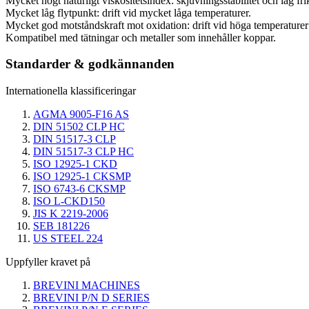
Mycket högt naturligt viskositetsindex: skjuvningsstabilitet och låg fri
Mycket låg flytpunkt: drift vid mycket låga temperaturer.
Mycket god motståndskraft mot oxidation: drift vid höga temperaturer o
Kompatibel med tätningar och metaller som innehåller koppar.
Standarder & godkännanden
Internationella klassificeringar
AGMA 9005-F16 AS
DIN 51502 CLP HC
DIN 51517-3 CLP
DIN 51517-3 CLP HC
ISO 12925-1 CKD
ISO 12925-1 CKSMP
ISO 6743-6 CKSMP
ISO L-CKD150
JIS K 2219-2006
SEB 181226
US STEEL 224
Uppfyller kravet på
BREVINI MACHINES
BREVINI P/N D SERIES