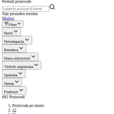
Pretraži proizvode
Pretraži proizvode
Nije pronađen rezultat
Maziva
Filteri
Normi
Homologacija
Brendova
Klasa viskoznosti
Tržišnih segmenata
Upotreba
Opseg
Prednosti
682 Proizvodi
Proizvoda po strani:
12