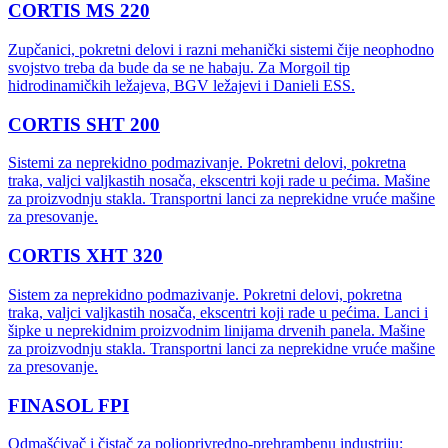
CORTIS MS 220
Zupčanici, pokretni delovi i razni mehanički sistemi čije neophodno
svojstvo treba da bude da se ne habaju. Za Morgoil tip
hidrodinamičkih ležajeva, BGV ležajevi i Danieli ESS.
CORTIS SHT 200
Sistemi za neprekidno podmazivanje. Pokretni delovi, pokretna
traka, valjci valjkastih nosača, ekscentri koji rade u pećima. Mašine
za proizvodnju stakla. Transportni lanci za neprekidne vruće mašine
za presovanje.
CORTIS XHT 320
Sistem za neprekidno podmazivanje. Pokretni delovi, pokretna
traka, valjci valjkastih nosača, ekscentri koji rade u pećima. Lanci i
šipke u neprekidnim proizvodnim linijama drvenih panela. Mašine
za proizvodnju stakla. Transportni lanci za neprekidne vruće mašine
za presovanje.
FINASOL FPI
Odmašćivač i čistač za poljoprivredno-prehrambenu industriju: