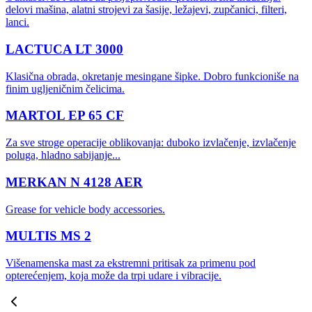
delovi mašina, alatni strojevi za šasije, ležajevi, zupčanici, filteri,
lanci.
LACTUCA LT 3000
Klasična obrada, okretanje mesingane šipke. Dobro funkcioniše na
finim ugljeničnim čelicima.
MARTOL EP 65 CF
Za sve stroge operacije oblikovanja: duboko izvlačenje, izvlačenje
poluga, hladno sabijanje...
MERKAN N 4128 AER
Grease for vehicle body accessories.
MULTIS MS 2
Višenamenska mast za ekstremni pritisak za primenu pod
opterećenjem, koja može da trpi udare i vibracije.