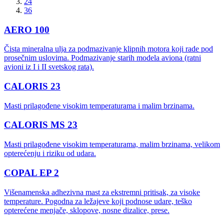
24
36
AERO 100
Čista mineralna ulja za podmazivanje klipnih motora koji rade pod
prosečnim uslovima. Podmazivanje starih modela aviona (ratni
avioni iz I i II svetskog rata).
CALORIS 23
Masti prilagođene visokim temperaturama i malim brzinama.
CALORIS MS 23
Masti prilagođene visokim temperaturama, malim brzinama, velikom
opterećenju i riziku od udara.
COPAL EP 2
Višenamenska adhezivna mast za ekstremni pritisak, za visoke
temperature. Pogodna za ležajeve koji podnose udare, teško
opterećene menjače, sklopove, nosne dizalice, prese.