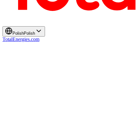
Polish
Polish
TotalEnergies.com