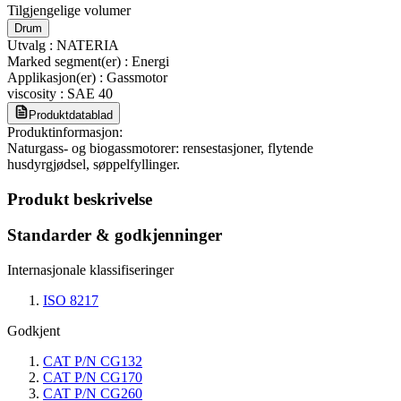
Tilgjengelige volumer
Drum
Utvalg
:
NATERIA
Marked segment(er)
:
Energi
Applikasjon(er)
:
Gassmotor
viscosity
:
SAE 40
Produktdatablad
Produktinformasjon:
Naturgass- og biogassmotorer: rensestasjoner, flytende
husdyrgjødsel, søppelfyllinger.
Produkt beskrivelse
Standarder & godkjenninger
Internasjonale klassifiseringer
ISO 8217
Godkjent
CAT P/N CG132
CAT P/N CG170
CAT P/N CG260