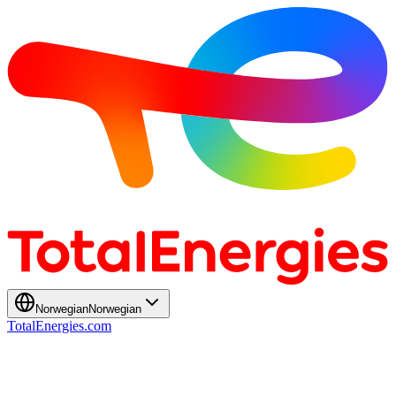
Norwegian
Norwegian
TotalEnergies.com