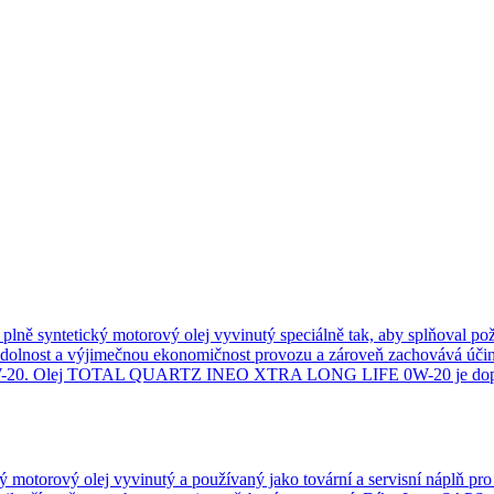
ntetický motorový olej vyvinutý speciálně tak, aby splňoval pož
 odolnost a výjimečnou ekonomičnost provozu a zároveň zachovává úči
E 0W-20. Olej TOTAL QUARTZ INEO XTRA LONG LIFE 0W-20 je doporu
orový olej vyvinutý a používaný jako tovární a servisní náplň p