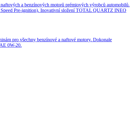
aftových a benzínových motorů prémiových výrobců automobilů.
peed Pre-ignition). Inovativní složení TOTAL QUARTZ INEO
azeninám pro všechny benzínové a naftové motory. Dokonale
 SAE 0W-20.