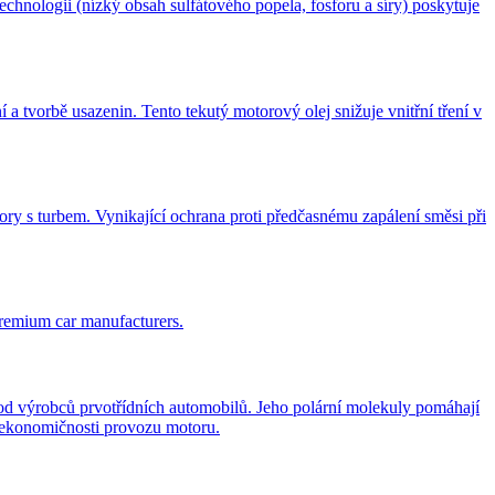
chnologii (nízký obsah sulfátového popela, fosforu a síry) poskytuje
orbě usazenin. Tento tekutý motorový olej snižuje vnitřní tření v
ry s turbem. Vynikající ochrana proti předčasnému zapálení směsi při
premium car manufacturers.
robců prvotřídních automobilů. Jeho polární molekuly pomáhají
é ekonomičnosti provozu motoru.