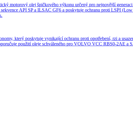
otorový olej špičkového výkonu určený pro nejnovější generaci n
ence API SP a ILSAC GF6 a poskytuje ochranu proti LSPI (Low S
s.
onomy, který poskytuje vynikající ochranu proti opotřebení, rzi a us
e doporučuje použití oleje schváleného pro VOLVO VCC RBS0-2AE a