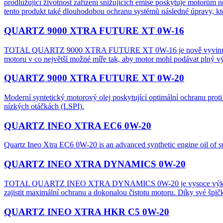
prodlužující životnost zařízení snižujících emise poskytuje motorům 
tento produkt také dlouhodobou ochranu systémů následné úpravy, kter
QUARTZ 9000 XTRA FUTURE XT 0W-16
TOTAL QUARTZ 9000 XTRA FUTURE XT 0W-16 je nově vyvinutý syntetick
motoru v co největší možné míře tak, aby motor mohl podávat plný vý
QUARTZ 9000 XTRA FUTURE XT 0W-20
Moderní syntetický motorový olej poskytující optimální ochranu prot
nízkých otáčkách (LSPI).
QUARTZ INEO XTRA EC6 0W-20
Quartz Ineo Xtra EC6 0W-20 is an advanced synthetic engine oil of s
QUARTZ INEO XTRA DYNAMICS 0W-20
TOTAL QUARTZ INEO XTRA DYNAMICS 0W-20 je vysoce výkonný synte
zajistit maximální ochranu a dokonalou čistotu motoru. Díky své špi
QUARTZ INEO XTRA HKR C5 0W-20