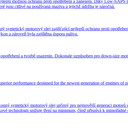
nejlepší možnou ochranu proti opotřebení a zanesení. Díky Low-SAPS te
é jsou citlivé na používaná maziva a jejichž údržba je náročná.
ý motorový olej zajišťující nejlepší ochranu proti opotřebení a tv
kon a zároveň byla zajištěna úspora paliva.
i opotřebení a tvorbě usazenin. Dokonale uzpůsoben pro down-size moto
uperior performance designed for the newest generation of engines of 
tický motorový olej určený pro nejnovější generaci motorů od vý
čkové technologii snižuje tření na minimum, čímž přispívá k mimořádn