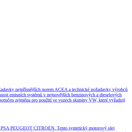
adavky nejpřísnějších norem ACEA a technické požadavky výrobců
nnost emisních systémů v nejnovějších benzinových a dieselových
čen zejména pro použití ve vozech skupiny VW, které vyžadují
ro PSA PEUGEOT CITROEN. Tento syntetický motorový olej