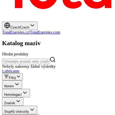
Czech
Czech
TotalEnergies.cz
|
TotalEnergies.com
Katalog maziv
Hledat produkty
Hledat produkty
Nebyly nalezeny žádné výsledky
Lubricants
Filtry
Norem
Homologací
Značek
Stupňů viskozity