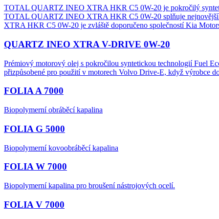
TOTAL QUARTZ INEO XTRA HKR C5 0W-20 je pokročilý syntetický m
TOTAL QUARTZ INEO XTRA HKR C5 0W-20 splňuje nejnovější sekv
XTRA HKR C5 0W-20 je zvláště doporučeno společností Kia Motor
QUARTZ INEO XTRA V-DRIVE 0W-20
Prémiový motorový olej s pokročilou syntetickou technologií Fuel Ec
přizpůsobené pro použití v motorech Volvo Drive-E, když výrobc
FOLIA A 7000
Biopolymerní obráběcí kapalina
FOLIA G 5000
Biopolymerní kovoobráběcí kapalina
FOLIA W 7000
Biopolymerní kapalina pro broušení nástrojových ocelí.
FOLIA V 7000