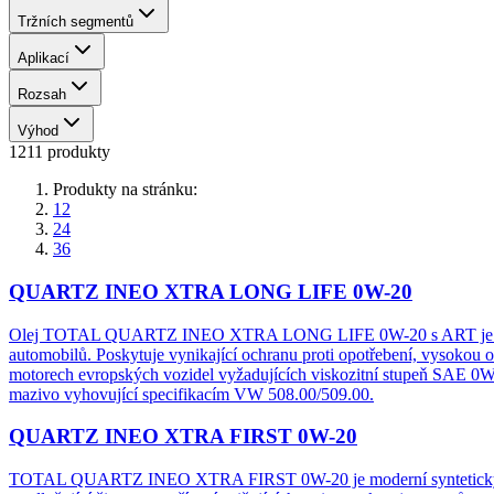
Tržních segmentů
Aplikací
Rozsah
Výhod
1211 produkty
Produkty na stránku:
12
24
36
QUARTZ INEO XTRA LONG LIFE 0W-20
​​Olej TOTAL QUARTZ INEO XTRA LONG LIFE 0W-20 s ART je plně sy
automobilů. Poskytuje vynikající ochranu proti opotřebení, vysokou
motorech evropských vozidel vyžadujících viskozitní stupeň SA
mazivo vyhovující specifikacím VW 508.00/509.00.
QUARTZ INEO XTRA FIRST 0W-20
TOTAL QUARTZ INEO XTRA FIRST 0W-20 je moderní syntetický mot