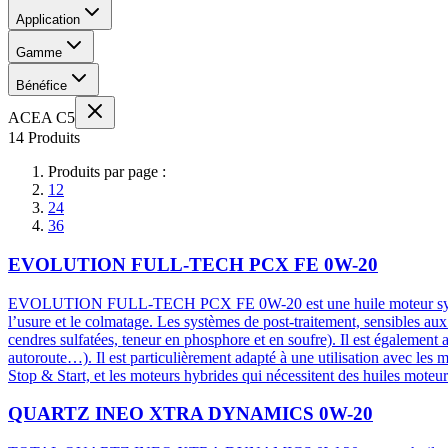
Application
Gamme
Bénéfice
ACEA C5
14 Produits
Produits par page :
12
24
36
EVOLUTION FULL-TECH PCX FE 0W-20
EVOLUTION FULL-TECH PCX FE 0W-20 est une huile moteur synthétique
l’usure et le colmatage. Les systèmes de post-traitement, sensibles aux
cendres sulfatées, teneur en phosphore et en soufre). Il est également 
autoroute…). Il est particulièrement adapté à une utilisation avec l
Stop & Start, et les moteurs hybrides qui nécessitent des huiles moteu
QUARTZ INEO XTRA DYNAMICS 0W-20