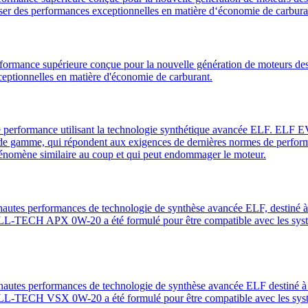
iser des performances exceptionnelles en matière d‘économie de carbura
ormance supérieure conçue pour la nouvelle génération de moteurs des
ceptionnelles en matière d'économie de carburant.
rformance utilisant la technologie synthétique avancée ELF. E
ut de gamme, qui répondent aux exigences de dernières normes de perf
hénomène similaire au coup et qui peut endommager le moteur.
erformances de technologie de synthèse avancée ELF, destiné à la l
TECH APX 0W-20 a été formulé pour être compatible avec les systèm
erformances de technologie de synthèse avancée ELF destiné à la lu
ECH VSX 0W-20 a été formulé pour être compatible avec les système