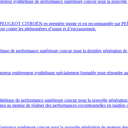
thétique de performance supérieure conçue pour la nouvelle géné
GEOT CITROËN en première monte et est recommandée par PEUGEO
oteur contre les phénomènes d’usure et d’encrassement.
de performance supérieure conçue pour la dernière génération de mo
tièrement synthétique spécialement formulée pour répondre aux n
e de performance supérieure conçue pour la nouvelle génération de
insi au moteur de réaliser des performances exceptionnelles en matière
ormance supérieure conçue pour la nouvelle génération de moteurs des