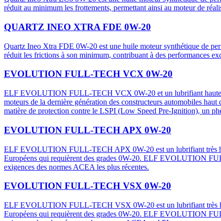
réduit au minimum les frottements, permettant ainsi au moteur de réal
QUARTZ INEO XTRA FDE 0W-20
Quartz Ineo Xtra FDE 0W-20 est une huile moteur synthétique de perf
réduit les frictions à son minimum, contribuant à des performances ex
EVOLUTION FULL-TECH VCX 0W-20
ELF EVOLUTION FULL-TECH VCX 0W-20 et un lubrifiant haute pe
moteurs de la dernière génération des constructeurs automobiles ha
matière de protection contre le LSPI (Low Speed Pre-Ignition), un p
EVOLUTION FULL-TECH APX 0W-20
ELF EVOLUTION FULL-TECH APX 0W-20 est un lubrifiant très hautes p
Européens qui requièrent des grades 0W-20. ELF EVOLUTION FULL-
exigences des normes ACEA les plus récentes.
EVOLUTION FULL-TECH VSX 0W-20
ELF EVOLUTION FULL-TECH VSX 0W-20 est un lubrifiant très hautes p
Européens qui requièrent des grades 0W-20. ELF EVOLUTION FULL-T