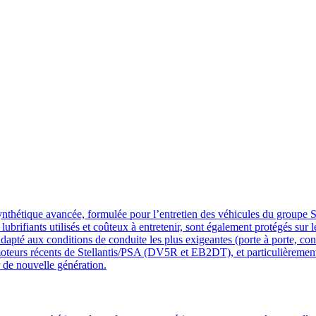
 avancée, formulée pour l’entretien des véhicules du groupe Stellan
 lubrifiants utilisés et coûteux à entretenir, sont également protégés su
adapté aux conditions de conduite les plus exigeantes (porte à porte, con
es moteurs récents de Stellantis/PSA (DV5R et EB2DT), et particulièrem
r de nouvelle génération.