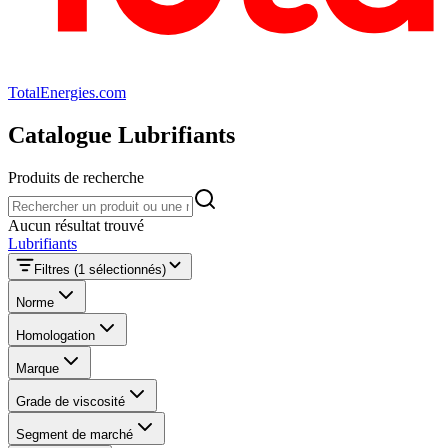
TotalEnergies.com
Catalogue Lubrifiants
Produits de recherche
Produits de recherche
Aucun résultat trouvé
Lubrifiants
Filtres
(1 sélectionnés)
Norme
Homologation
Marque
Grade de viscosité
Segment de marché