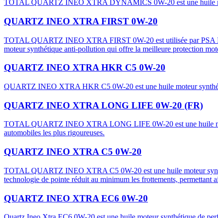
TOTAL QUARTZ INEO XTRA DYNAMICS 0W-20 est une huile moteur syn
QUARTZ INEO XTRA FIRST 0W-20
TOTAL QUARTZ INEO XTRA FIRST 0W-20 est utilisée par PSA PEU
moteur synthétique anti-pollution qui offre la meilleure protection m
QUARTZ INEO XTRA HKR C5 0W-20
QUARTZ INEO XTRA HKR C5 0W-20 est une huile moteur synthétique 
QUARTZ INEO XTRA LONG LIFE 0W-20 (FR)
TOTAL QUARTZ INEO XTRA LONG LIFE 0W-20 est une huile moteur en
automobiles les plus rigoureuses.
QUARTZ INEO XTRA C5 0W-20
TOTAL QUARTZ INEO XTRA C5 0W-20 est une huile moteur synthétiqu
technologie de pointe réduit au minimum les frottements, permettant a
QUARTZ INEO XTRA EC6 0W-20
Quartz Ineo Xtra EC6 0W-20 est une huile moteur synthétique de perf