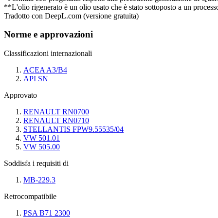
**L'olio rigenerato è un olio usato che è stato sottoposto a un processo 
Tradotto con DeepL.com (versione gratuita)
Norme e approvazioni
Classificazioni internazionali
ACEA A3/B4
API SN
Approvato
RENAULT RN0700
RENAULT RN0710
STELLANTIS FPW9.55535/04
VW 501.01
VW 505.00
Soddisfa i requisiti di
MB-229.3
Retrocompatibile
PSA B71 2300