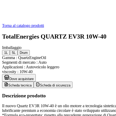
Torna al catalogo prodotti
TotalEnergies QUARTZ EV3R 10W-40
Imballaggio
1L
5L
Drum
Gamma
:
QuartzEngineOil
Segmenti di mercato
:
Auto
Applicazioni
:
Autoveicolo leggero
viscosity
:
10W-40
Dove acquistare
Scheda tecnica
Scheda di sicurezza
Descrizione prodotto
Il nuovo Quartz EV3R 10W-40 è un olio motore a tecnologia sintetica 
lubrificante premium a economia circolare è stato sviluppato utilizzand
*Formula eco-progettata: rispetto alla precedente generazione di Qu