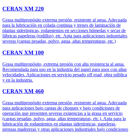
CERAN XM 220
Grasa multipropósito extrema presión, resistente al agua. Adecuada
para la lubricación en colada continua y trenes de laminación de
plantas siderúrgicas, rodamientos en secciones húmedas y secas de
fábricas papeleras (rodillos), etc. Apta para aplicaciones industriales
severas (cargas pesadas, polvo, agua, altas temperaturas, etc.)
CERAN XM 100
Grasa multipropósito, extrema presión con alta resistencia al agua.
Recomendada para uso en la industria del papel para usos con altas
velocidades. Aplicaciones en servicio pesado off road, obra pública
y en la industria.
CERAN XM 460
Grasa multipropósito extrema presión, resistente al agua. Adecuada
para aplicaciones bajo cargas de choques y bajo condiciones de
operación que presenten severas exigencias a la grasa en servicio
(cargas pesadas, polvo, agua, altas temperaturas, etc.). Apta para la
lubricación de rodamientos en plantas siderúrgicas, papeleras,
prensas madereras y otras aplicaciones industriales bajo condiciones