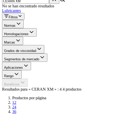
No se han encontrado resultados
Lubricantes
Filtros
Normas
Homologaciones
Marcas
Grados de viscosidad
Segmentos de mercado
Aplicaciones
Rango
Beneficios
Resultados para « CERAN XM » : 4 4 productos
Productos por página
12
24
36