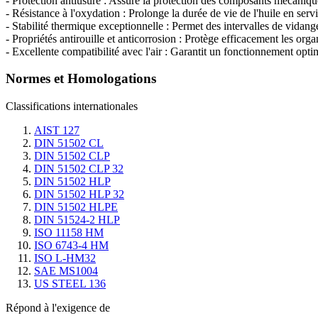
- Protection antiusure : Assure la protection des composants mécaniqu
- Résistance à l'oxydation : Prolonge la durée de vie de l'huile en serv
- Stabilité thermique exceptionnelle : Permet des intervalles de vidan
- Propriétés antirouille et anticorrosion : Protège efficacement les orga
- Excellente compatibilité avec l'air : Garantit un fonctionnement opt
Normes et Homologations
Classifications internationales
AIST 127
DIN 51502 CL
DIN 51502 CLP
DIN 51502 CLP 32
DIN 51502 HLP
DIN 51502 HLP 32
DIN 51502 HLPE
DIN 51524-2 HLP
ISO 11158 HM
ISO 6743-4 HM
ISO L-HM32
SAE MS1004
US STEEL 136
Répond à l'exigence de