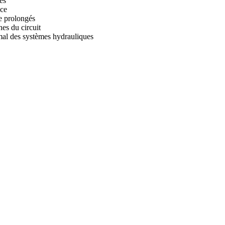
es
ice
ge prolongés
nes du circuit
imal des systèmes hydrauliques