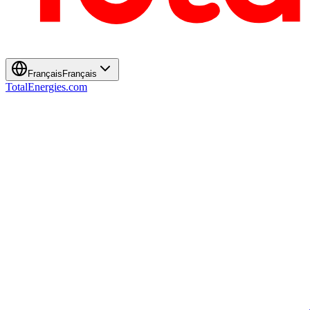
Français
Français
TotalEnergies.com