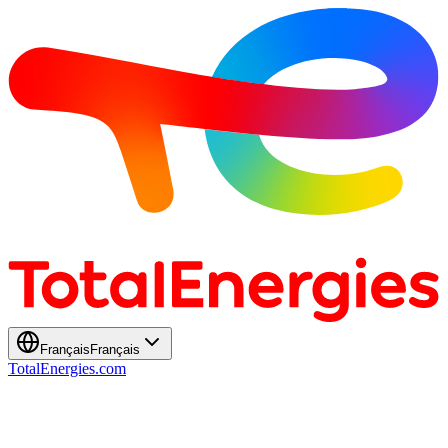
Français
Français
TotalEnergies.com