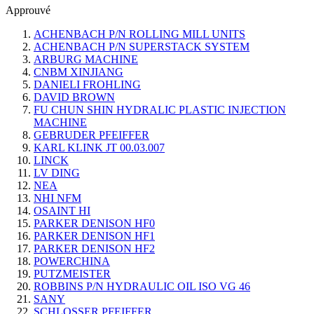
Approuvé
ACHENBACH P/N ROLLING MILL UNITS
ACHENBACH P/N SUPERSTACK SYSTEM
ARBURG MACHINE
CNBM XINJIANG
DANIELI FROHLING
DAVID BROWN
FU CHUN SHIN HYDRALIC PLASTIC INJECTION
MACHINE
GEBRUDER PFEIFFER
KARL KLINK JT 00.03.007
LINCK
LV DING
NEA
NHI NFM
OSAINT HI
PARKER DENISON HF0
PARKER DENISON HF1
PARKER DENISON HF2
POWERCHINA
PUTZMEISTER
ROBBINS P/N HYDRAULIC OIL ISO VG 46
SANY
SCHLOSSER PFEIFFER