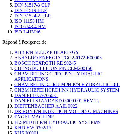
DIN 51517-3 CLP
DIN 51519 HLP
DIN 51524-2 HLP
ISO 11158 HM
ISO 6743-4 HM
ISO L-HM46
Répond à l'exigence de
ABB P/N SLEEVE BEARINGS
ANSALDO ENERGIA TGO2-0172-E00003
BOSCH REXROTH RE 90245
CHENGDU LEEJUN P/N CLM200150
CNBM BEIJING CTIEC P/N HYDRAULIC
APPLICATIONS
CNBM BEIJING-TRIUMPH P/N HYDRAULIC OIL
CNBM HEFEI HCRDI P/N HYDRAULIC SYSTEM
DANIELI 0.597666.C
DANIELI STANDARD 0.000.001 REV.15
DIEFFENBACHER AAIL 0022
DR BOY P/N INJECTION MOLDING MACHINES
ENGEL MACHINE
FLSMIDTH P/N HYDRAULIC SYSTEMS
KHD HW 6302/15
KHS K0001