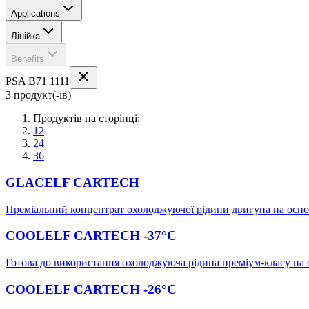
Applications
Лінійка
Benefits
PSA B71 1111
3 продукт(-ів)
Продуктів на сторінці:
12
24
36
GLACELF CARTECH
Преміальний концентрат охолоджуючої рідини двигуна на основ
COOLELF CARTECH -37°C
Готова до використання охолоджуюча рідина преміум-класу на 
COOLELF CARTECH -26°C