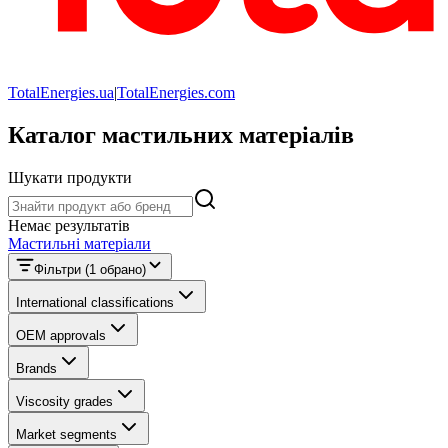
TotalEnergies.ua
|
TotalEnergies.com
Каталог мастильних матеріалів
Шукати продукти
Шукати продукти
Немає результатів
Мастильні матеріали
Фільтри
(1 обрано)
International classifications
OEM approvals
Brands
Viscosity grades
Market segments