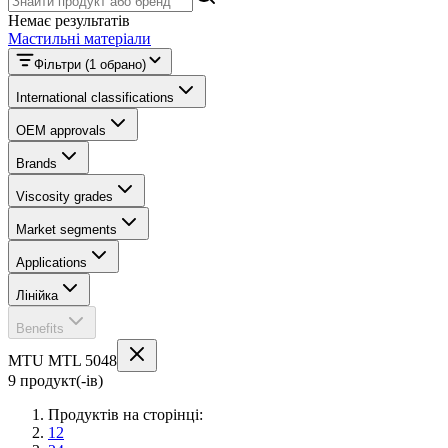
Немає результатів
Мастильні матеріали
Фільтри
(1 обрано)
International classifications
OEM approvals
Brands
Viscosity grades
Market segments
Applications
Лінійка
Benefits
MTU MTL 5048
9 продукт(-ів)
Продуктів на сторінці:
12