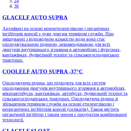
24
36
GLACELF AUTO SUPRA
Антифриз на основі моноетиленгліколю і органічних
інгібіторів корозії з дуже довгим терміном служби. При
змішуванні з відповідною кількістю води вона стає
охолоджувальною рідиною, рекомендованою для всіх
двигунів внутрішнього згоряння в автомобілях і фургонах,
вантажівках, будівельній техніці та сільськогосподарських
тракторах.
COOLELF AUTO SUPRA -37°C
Охолоджуюча рідина, що підходить для всіх систем
охолодження двигунів внутрішнього згоряння в автомобілях,
мікроавтобусах, вантажівках, автобусах, будівельній техніці та
сільськогосподарських тракторах. Охолоджуюча рідина зі
збільшеним терміном служби на основі етиленгліколю і
неорганічних інгібіторів корозії (силікатів). Також містить
органічний інгібітор і таким чином є продуктом комбінованої
технології.
GLACELF SI-OAT