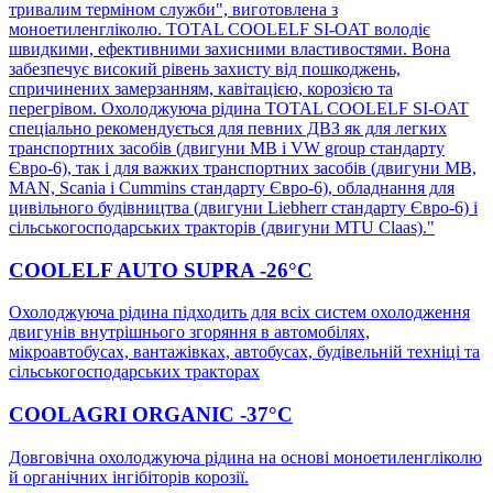
тривалим терміном служби", виготовлена з
моноетиленгліколю. TOTAL COOLELF SI-OAT володіє
швидкими, ефективними захисними властивостями. Вона
забезпечує високий рівень захисту від пошкоджень,
спричинених замерзанням, кавітацією, корозією та
перегрівом. Охолоджуюча рідина TOTAL COOLELF SI-OAT
спеціально рекомендується для певних ДВЗ як для легких
транспортних засобів (двигуни MB і VW group стандарту
Євро-6), так і для важких транспортних засобів (двигуни MB,
MAN, Scania і Cummins стандарту Євро-6), обладнання для
цивільного будівництва (двигуни Liebherr стандарту Євро-6) і
сільськогосподарських тракторів (двигуни MTU Claas)."
COOLELF AUTO SUPRA -26°C
Охолоджуюча рідина підходить для всіх систем охолодження
двигунів внутрішнього згоряння в автомобілях,
мікроавтобусах, вантажівках, автобусах, будівельній техніці та
сільськогосподарських тракторах
COOLAGRI ORGANIC -37°C
Довговічна охолоджуюча рідина на основі моноетиленгліколю
й органічних інгібіторів корозії.