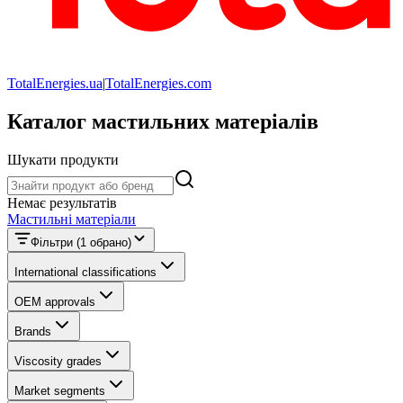
TotalEnergies.ua
|
TotalEnergies.com
Каталог мастильних матеріалів
Шукати продукти
Шукати продукти
Немає результатів
Мастильні матеріали
Фільтри
(1 обрано)
International classifications
OEM approvals
Brands
Viscosity grades
Market segments