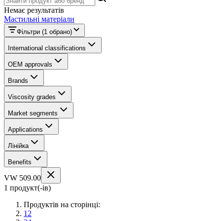
Немає результатів
Мастильні матеріали
Фільтри
(1 обрано)
International classifications
OEM approvals
Brands
Viscosity grades
Market segments
Applications
Лінійка
Benefits
VW 509.00
1 продукт(-ів)
Продуктів на сторінці:
12