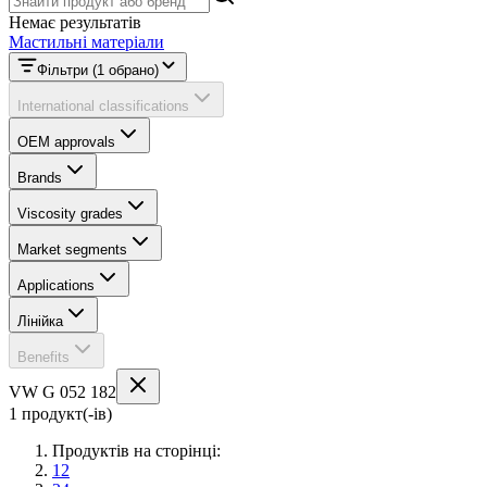
Немає результатів
Мастильні матеріали
Фільтри
(1 обрано)
International classifications
OEM approvals
Brands
Viscosity grades
Market segments
Applications
Лінійка
Benefits
VW G 052 182
1 продукт(-ів)
Продуктів на сторінці:
12