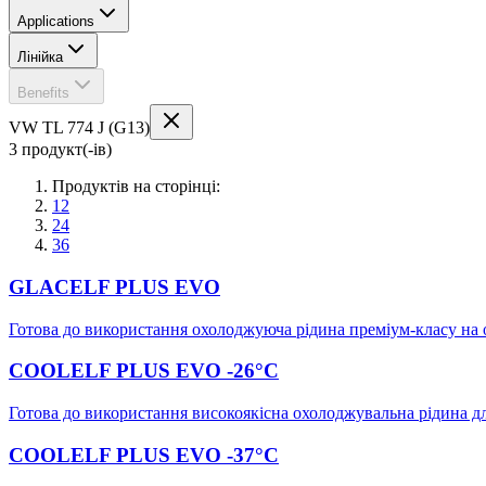
Applications
Лінійка
Benefits
VW TL 774 J (G13)
3 продукт(-ів)
Продуктів на сторінці:
12
24
36
GLACELF PLUS EVO
Готова до використання охолоджуюча рідина преміум-класу на 
COOLELF PLUS EVO -26°C
Готова до використання високоякісна охолоджувальна рідина для
COOLELF PLUS EVO -37°C