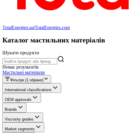
TotalEnergies.ua
|
TotalEnergies.com
Каталог мастильних матеріалів
Шукати продукти
Шукати продукти
Немає результатів
Мастильні матеріали
Фільтри
(1 обрано)
International classifications
OEM approvals
Brands
Viscosity grades
Market segments