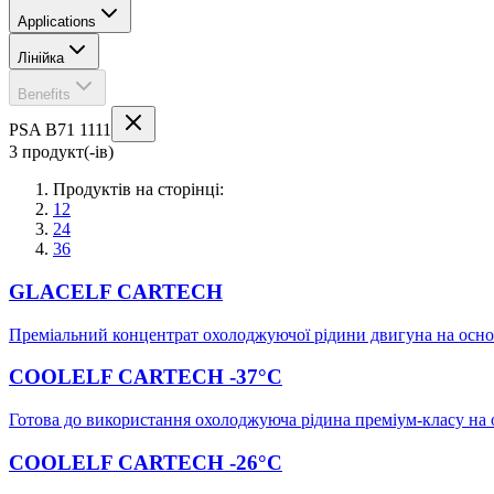
Applications
Лінійка
Benefits
PSA B71 1111
3 продукт(-ів)
Продуктів на сторінці:
12
24
36
GLACELF CARTECH
Преміальний концентрат охолоджуючої рідини двигуна на основ
COOLELF CARTECH -37°C
Готова до використання охолоджуюча рідина преміум-класу на 
COOLELF CARTECH -26°C