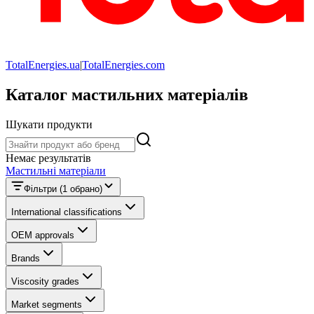
TotalEnergies.ua
|
TotalEnergies.com
Каталог мастильних матеріалів
Шукати продукти
Шукати продукти
Немає результатів
Мастильні матеріали
Фільтри
(1 обрано)
International classifications
OEM approvals
Brands
Viscosity grades
Market segments