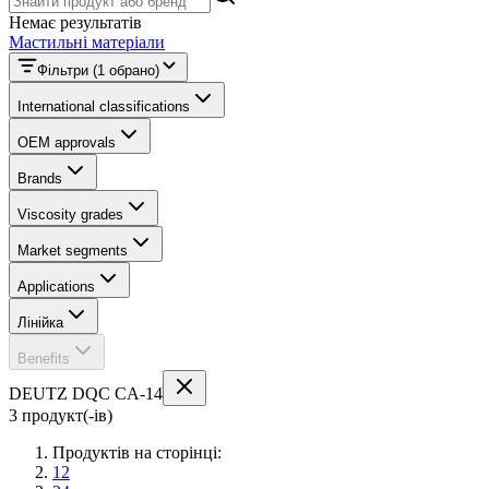
Немає результатів
Мастильні матеріали
Фільтри
(1 обрано)
International classifications
OEM approvals
Brands
Viscosity grades
Market segments
Applications
Лінійка
Benefits
DEUTZ DQC CA-14
3 продукт(-ів)
Продуктів на сторінці:
12