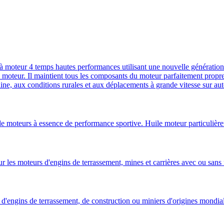
 moteur 4 temps hautes performances utilisant une nouvelle génération 
oteur. Il maintient tous les composants du moteur parfaitement propres e
aine, aux conditions rurales et aux déplacements à grande vitesse sur aut
e moteurs à essence de performance sportive. Huile moteur particulièr
 moteurs d'engins de terrassement, mines et carrières avec ou sans fil
d'engins de terrassement, de construction ou miniers d'origines mondial