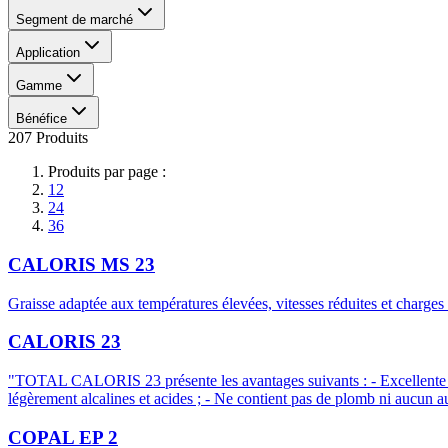
Segment de marché
Application
Gamme
Bénéfice
207 Produits
Produits par page :
12
24
36
CALORIS MS 23
Graisse adaptée aux températures élevées, vitesses réduites et charges
CALORIS 23
"TOTAL CALORIS 23 présente les avantages suivants : - Excellente rési
légèrement alcalines et acides ; - Ne contient pas de plomb ni aucun 
COPAL EP 2