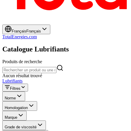
Français
Français
TotalEnergies.com
Catalogue Lubrifiants
Produits de recherche
Produits de recherche
Aucun résultat trouvé
Lubrifiants
Filtres
Norme
Homologation
Marque
Grade de viscosité