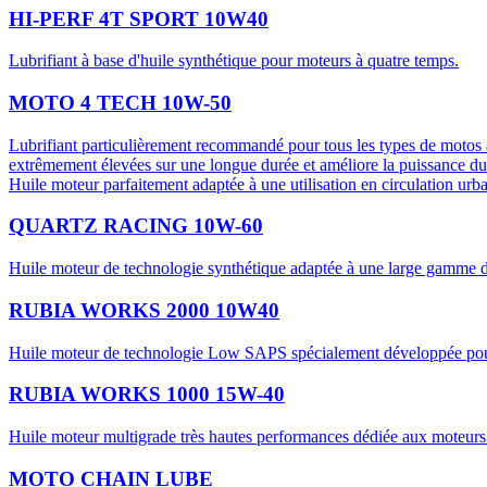
HI-PERF 4T SPORT 10W40
Lubrifiant à base d'huile synthétique pour moteurs à quatre temps.
MOTO 4 TECH 10W-50
Lubrifiant particulièrement recommandé pour tous les types de motos à
extrêmement élevées sur une longue durée et améliore la puissance du m
Huile moteur parfaitement adaptée à une utilisation en circulation urb
QUARTZ RACING 10W-60
Huile moteur de technologie synthétique adaptée à une large gamme d
RUBIA WORKS 2000 10W40
Huile moteur de technologie Low SAPS spécialement développée pour les
RUBIA WORKS 1000 15W-40
Huile moteur multigrade très hautes performances dédiée aux moteurs 
MOTO CHAIN LUBE