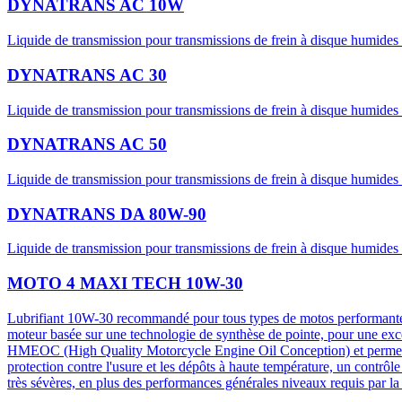
DYNATRANS AC 10W
Liquide de transmission pour transmissions de frein à disque humides
DYNATRANS AC 30
Liquide de transmission pour transmissions de frein à disque humides
DYNATRANS AC 50
Liquide de transmission pour transmissions de frein à disque humides
DYNATRANS DA 80W-90
Liquide de transmission pour transmissions de frein à disque humides
MOTO 4 MAXI TECH 10W-30
Lubrifiant 10W-30 recommandé pour tous types de motos performantes à
moteur basée sur une technologie de synthèse de pointe, pour une excel
HMEOC (High Quality Motorcycle Engine Oil Conception) et perme
protection contre l'usure et les dépôts à haute température, un contr
très sévères, en plus des performances générales niveaux requis par