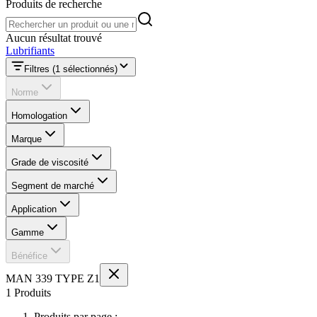
Produits de recherche
Produits de recherche
Aucun résultat trouvé
Lubrifiants
Filtres
(1 sélectionnés)
Norme
Homologation
Marque
Grade de viscosité
Segment de marché
Application
Gamme
Bénéfice
MAN 339 TYPE Z1
1 Produits
Produits par page :