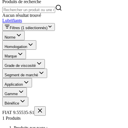
Produits de recherche
Produits de recherche
Aucun résultat trouvé
Lubrifiants
Filtres
(1 sélectionnés)
Norme
Homologation
Marque
Grade de viscosité
Segment de marché
Application
Gamme
Bénéfice
FIAT 9.55535-S1
1 Produits
Produits par page :