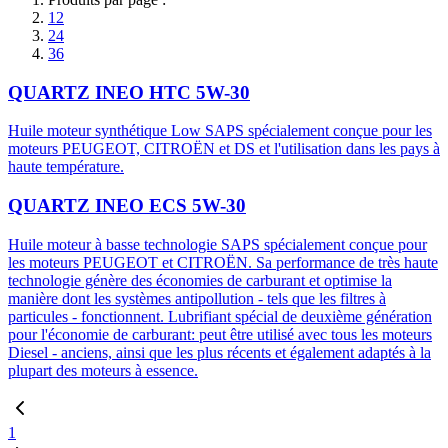
12
24
36
QUARTZ INEO HTC 5W-30
Huile moteur synthétique Low SAPS spécialement conçue pour les
moteurs PEUGEOT, CITROËN et DS et l'utilisation dans les pays à
haute température.
QUARTZ INEO ECS 5W-30
​Huile moteur à basse technologie SAPS spécialement conçue pour
les moteurs PEUGEOT et CITROËN. Sa performance de très haute
technologie génère des économies de carburant et optimise la
manière dont les systèmes antipollution - tels que les filtres à
particules - fonctionnent. Lubrifiant spécial de deuxième génération
pour l'économie de carburant: peut être utilisé avec tous les moteurs
Diesel - anciens, ainsi que les plus récents et également adaptés à la
plupart des moteurs à essence.
1