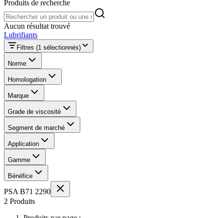
Produits de recherche
Produits de recherche
Aucun résultat trouvé
Lubrifiants
Filtres
(1 sélectionnés)
Norme
Homologation
Marque
Grade de viscosité
Segment de marché
Application
Gamme
Bénéfice
PSA B71 2290
2 Produits
Produits par page :