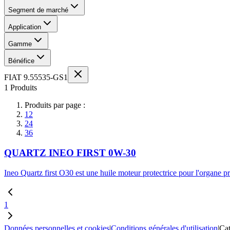
Segment de marché
Application
Gamme
Bénéfice
FIAT 9.55535-GS1
1 Produits
Produits par page :
12
24
36
QUARTZ INEO FIRST 0W-30
Ineo Quartz first O30 est une huile moteur protectrice pour l'organe pr
1
Données personnelles et cookies
|
Conditions générales d'utilisation
|
Cat