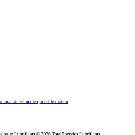
incipal du véhicule qui est le moteur
alogue Lubrifiants © 2026 TotalEnergies Lubrifiants