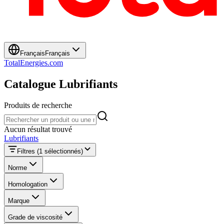
Français
Français
TotalEnergies.com
Catalogue Lubrifiants
Produits de recherche
Produits de recherche
Aucun résultat trouvé
Lubrifiants
Filtres
(1 sélectionnés)
Norme
Homologation
Marque
Grade de viscosité