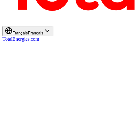
Français
Français
TotalEnergies.com