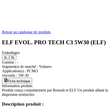
Retour au catalogue de produits
ELF EVOL. PRO TECH C3 5W30 (ELF)
Emballages
1L
5L
Gamme
:
-
Segment(s) de marché
:
Voitures
Application(s)
:
PCMO
viscosity
:
5W-30
Fiche technique
Information produit:
Produit conçu conjointement par Renault et ELF Un produit alliant la
dispersion renforcées
Description produit :