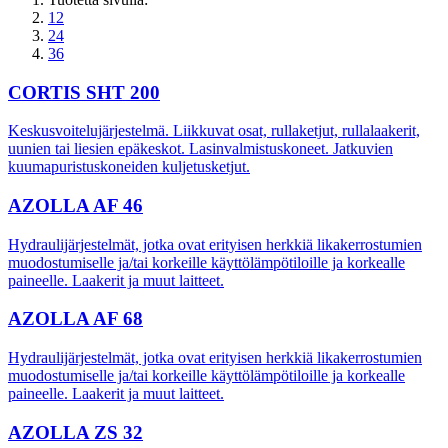
12
24
36
CORTIS SHT 200
Keskusvoitelujärjestelmä. Liikkuvat osat, rullaketjut, rullalaakerit,
uunien tai liesien epäkeskot. Lasinvalmistuskoneet. Jatkuvien
kuumapuristuskoneiden kuljetusketjut.
AZOLLA AF 46
Hydraulijärjestelmät, jotka ovat erityisen herkkiä likakerrostumien
muodostumiselle ja/tai korkeille käyttölämpötiloille ja korkealle
paineelle. Laakerit ja muut laitteet.
AZOLLA AF 68
Hydraulijärjestelmät, jotka ovat erityisen herkkiä likakerrostumien
muodostumiselle ja/tai korkeille käyttölämpötiloille ja korkealle
paineelle. Laakerit ja muut laitteet.
AZOLLA ZS 32