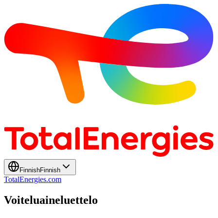
Finnish
Finnish
TotalEnergies.com
Voiteluaineluettelo