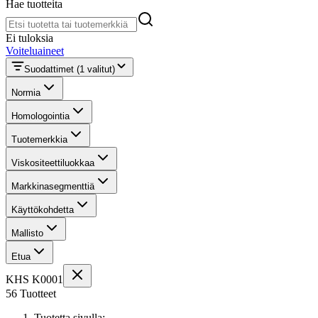
Hae tuotteita
Hae tuotteita
Ei tuloksia
Voiteluaineet
Suodattimet
(1 valitut)
Normia
Homologointia
Tuotemerkkia
Viskositeettiluokkaa
Markkinasegmenttiä
Käyttökohdetta
Mallisto
Etua
KHS K0001
56 Tuotteet
Tuotetta sivulla: