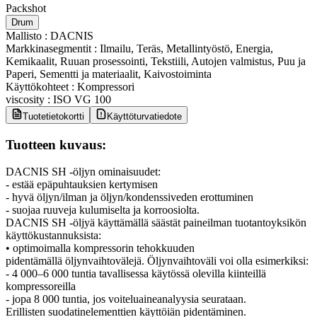
Packshot
Drum
Mallisto
:
DACNIS
Markkinasegmentit
:
Ilmailu, Teräs, Metallintyöstö, Energia,
Kemikaalit, Ruuan prosessointi, Tekstiili, Autojen valmistus, Puu ja
Paperi, Sementti ja materiaalit, Kaivostoiminta
Käyttökohteet
:
Kompressori
viscosity
:
ISO VG 100
Tuotetietokortti
Käyttöturvatiedote
Tuotteen kuvaus:
DACNIS SH -öljyn ominaisuudet:
- estää epäpuhtauksien kertymisen
- hyvä öljyn/ilman ja öljyn/kondenssiveden erottuminen
- suojaa ruuveja kulumiselta ja korroosiolta.
DACNIS SH -öljyä käyttämällä säästät paineilman tuotantoyksikön
käyttökustannuksista:
• optimoimalla kompressorin tehokkuuden
pidentämällä öljynvaihtovälejä. Öljynvaihtoväli voi olla esimerkiksi:
- 4 000–6 000 tuntia tavallisessa käytössä olevilla kiinteillä
kompressoreilla
- jopa 8 000 tuntia, jos voiteluaineanalyysia seurataan.
Erillisten suodatinelementtien käyttöiän pidentäminen.