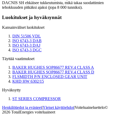
DACNIS SH ehkäisee tukkeutumista, mikä takaa suodattimien
tehokkuuden pitkäksi ajaksi (jopa 8 000 tunniksi).
Luokitukset ja hyväksynnät
Kansainväliset luokitukset
DIN 51506 VDL
ISO 6743-3 DAB
ISO 6743-3 DAJ
ISO 6743-3 DGC
Täyttää vaatimukset
BAKER HUGHES SOP86677 REV.4 CLASS A
BAKER HUGHES SOP86677 REV.4 CLASS D
FLSMIDTH P/N ENCLOSED GEAR UNIT
KHD HW 6302/15
Hyväksytty
ST SERIES COMPRESSOR
Henkilötiedot ja evästeet
|
Yleiset käyttöehdot
|
Voiteluaineluettelo©
2026 TotalEnergies voiteluaineet