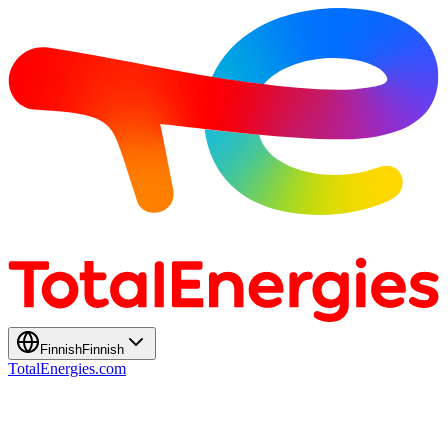
Finnish
Finnish
TotalEnergies.com