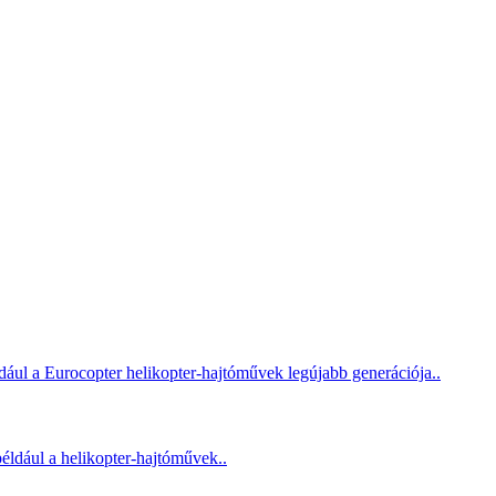
dául a Eurocopter helikopter-hajtóművek legújabb generációja..
éldául a helikopter-hajtóművek..