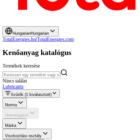
Hungarian
Hungarian
TotalEnergies.hu
|
TotalEnergies.com
Kenőanyag katalógus
Termékek keresése
Termékek keresése
Nincs találat
Lubricants
Szűrők
(1 kiválasztott)
Norma
Homologáció
Márka
Viszkozitási osztály