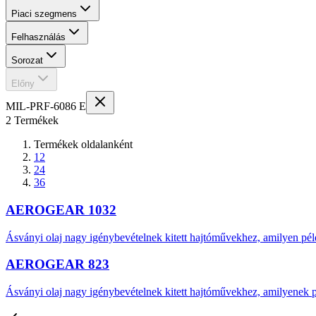
Piaci szegmens
Felhasználás
Sorozat
Előny
MIL-PRF-6086 E
2 Termékek
Termékek oldalanként
12
24
36
AEROGEAR 1032
Ásványi olaj nagy igénybevételnek kitett hajtóművekhez, amilyen pél
AEROGEAR 823
Ásványi olaj nagy igénybevételnek kitett hajtóművekhez, amilyenek p