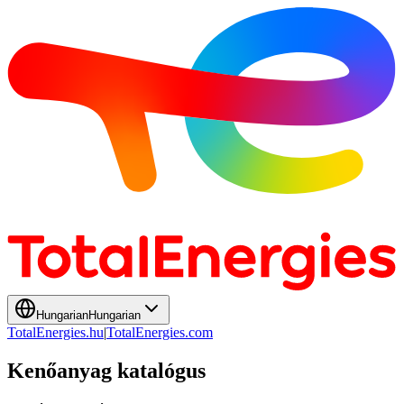
Hungarian
Hungarian
TotalEnergies.hu
|
TotalEnergies.com
Kenőanyag katalógus