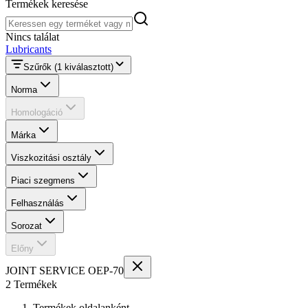
Termékek keresése
Termékek keresése
Nincs találat
Lubricants
Szűrők
(1 kiválasztott)
Norma
Homologáció
Márka
Viszkozitási osztály
Piaci szegmens
Felhasználás
Sorozat
Előny
JOINT SERVICE OEP-70
2 Termékek
Termékek oldalanként