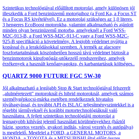
Szintetikus technológiával előállított motorolaj, amely különösen jól
illeszkedik a Ford benzinüzemű motorjaihoz (a Ford Ka, a Focus ST
és a Focus RS kivételével). Ez a motorolaj szükséges az 1,0 literes,
3 hengeres EcoBoost motorokba, valamint alkalmazható és ajánlott
minden olyan benzinüzemű motorba, amelyeknél a Ford WSS-
M2C-913-B, a Ford WSS-M2C-913-C vagy a Ford WSS-M2C-
925-B specifikáció a követelmény. A legjobb védelmet nyújtja a
kopással és a lerakódásokkal szemben. A termék az alacsony
foszfortartalmának köszönhetően hosszú távú védelmet biztosít a
benzinmotorok kipufogógáz-utókezelő rendszereihez, amelyek
érzékenyek a használt kenőanyagokra, és karbantartásuk költséges..
QUARTZ 9000 FUTURE FGC 5W-30
Jól alkalmazható a legújabb Stop & Start technológiával felszerelt
„alulméretezett" motoroknál és hibrid motoroknál, amelyek számos
személygépkocsi-márka esetében rendelkeznek hivatalos
jóváhagyással, és további API és ISLAC teljesítményszintekkel is a
régebbi járműveknél és korábbi motortechnológiáknál való
használatra. A fejlett szintetikus technológiájú motorolaj a
legnagyobb kihívást jelentő használati körülményekhez (háztól
házig, sportos vezetés, gyakori indítás, városi vezetés és autópálya)
is megfelelő. Megfelel a FORD, a GENERAL MOTORS, a
HONDA, a TOYOTA és a MITSUBISHI által előírt összes