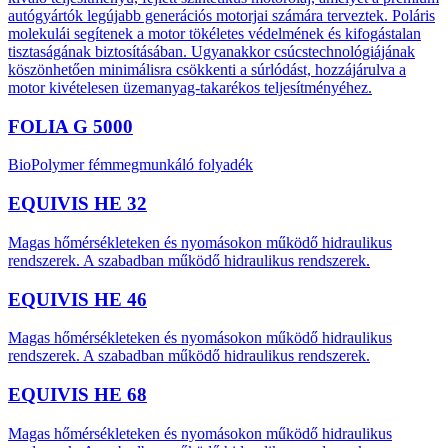
autógyártók legújabb generációs motorjai számára terveztek. Poláris
molekulái segítenek a motor tökéletes védelmének és kifogástalan
tisztaságának biztosításában. Ugyanakkor csúcstechnológiájának
köszönhetően minimálisra csökkenti a súrlódást, hozzájárulva a
motor kivételesen üzemanyag-takarékos teljesítményéhez.
FOLIA G 5000
BioPolymer fémmegmunkáló folyadék
EQUIVIS HE 32
Magas hőmérsékleteken és nyomásokon működő hidraulikus
rendszerek. A szabadban működő hidraulikus rendszerek.
EQUIVIS HE 46
Magas hőmérsékleteken és nyomásokon működő hidraulikus
rendszerek. A szabadban működő hidraulikus rendszerek.
EQUIVIS HE 68
Magas hőmérsékleteken és nyomásokon működő hidraulikus