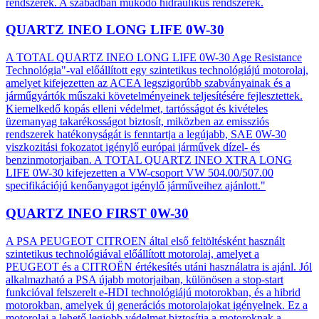
rendszerek. A szabadban működő hidraulikus rendszerek.
QUARTZ INEO LONG LIFE 0W-30
A TOTAL QUARTZ INEO LONG LIFE 0W-30 Age Resistance
Technológia"-val előállított egy szintetikus technológiájú motorolaj,
amelyet kifejezetten az ACEA legszigorúbb szabványainak és a
járműgyártók műszaki követelményeinek teljesítésére fejlesztettek.
Kiemelkedő kopás elleni védelmet, tartósságot és kivételes
üzemanyag takarékosságot biztosít, miközben az emissziós
rendszerek hatékonyságát is fenntartja a legújabb, SAE 0W-30
viszkozitási fokozatot igénylő európai járművek dízel- és
benzinmotorjaiban. A TOTAL QUARTZ INEO XTRA LONG
LIFE 0W-30 kifejezetten a VW-csoport VW 504.00/507.00
specifikációjú kenőanyagot igénylő járműveihez ajánlott."
QUARTZ INEO FIRST 0W-30
A PSA PEUGEOT CITROEN által első feltöltésként használt
szintetikus technológiával előállított motorolaj, amelyet a
PEUGEOT és a CITROËN értékesítés utáni használatra is ajánl. Jól
alkalmazható a PSA újabb motorjaiban, különösen a stop-start
funkcióval felszerelt e-HDI technológiájú motorokban, és a hibrid
motorokban, amelyek új generációs motorolajokat igényelnek. Ez a
motorolaj a lehető legjobb védelmet biztosítja a motoroknak a