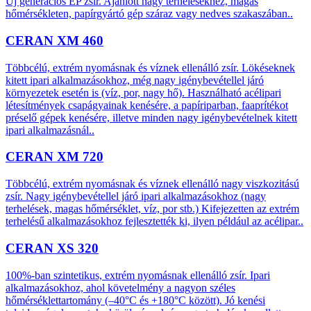
Új generációs EP zsír. Ajánlott nagy terhelésekhez, magas
hőmérsékleten, papírgyártó gép száraz vagy nedves szakaszában..
CERAN XM 460
Többcélú, extrém nyomásnak és víznek ellenálló zsír. Lökéseknek
kitett ipari alkalmazásokhoz, még nagy igénybevétellel járó
környezetek esetén is (víz, por, nagy hő). Használható acélipari
létesítmények csapágyainak kenésére, a papíriparban, faaprítékot
préselő gépek kenésére, illetve minden nagy igénybevételnek kitett
ipari alkalmazásnál..
CERAN XM 720
Többcélú, extrém nyomásnak és víznek ellenálló nagy viszkozitású
zsír. Nagy igénybevétellel járó ipari alkalmazásokhoz (nagy
terhelések, magas hőmérséklet, víz, por stb.) Kifejezetten az extrém
terhelésű alkalmazásokhoz fejlesztették ki, ilyen például az acélipar..
CERAN XS 320
100%-ban szintetikus, extrém nyomásnak ellenálló zsír. Ipari
alkalmazásokhoz, ahol követelmény a nagyon széles
hőmérséklettartomány (–40°C és +180°C között). Jó kenési