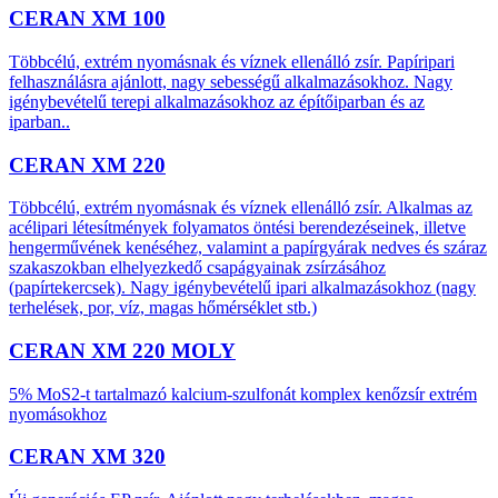
CERAN XM 100
Többcélú, extrém nyomásnak és víznek ellenálló zsír. Papíripari
felhasználásra ajánlott, nagy sebességű alkalmazásokhoz. Nagy
igénybevételű terepi alkalmazásokhoz az építőiparban és az
iparban..
CERAN XM 220
Többcélú, extrém nyomásnak és víznek ellenálló zsír. Alkalmas az
acélipari létesítmények folyamatos öntési berendezéseinek, illetve
hengerművének kenéséhez, valamint a papírgyárak nedves és száraz
szakaszokban elhelyezkedő csapágyainak zsírzásához
(papírtekercsek). Nagy igénybevételű ipari alkalmazásokhoz (nagy
terhelések, por, víz, magas hőmérséklet stb.)
CERAN XM 220 MOLY
5% MoS2-t tartalmazó kalcium-szulfonát komplex kenőzsír extrém
nyomásokhoz
CERAN XM 320