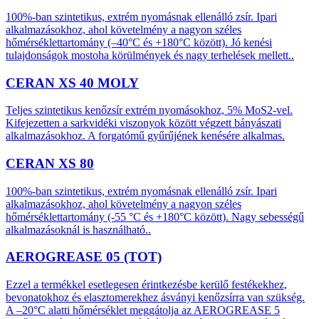
100%-ban szintetikus, extrém nyomásnak ellenálló zsír. Ipari
alkalmazásokhoz, ahol követelmény a nagyon széles
hőmérséklettartomány (–40°C és +180°C között). Jó kenési
tulajdonságok mostoha körülmények és nagy terhelések mellett..
CERAN XS 40 MOLY
Teljes szintetikus kenőzsír extrém nyomásokhoz, 5% MoS2-vel.
Kifejezetten a sarkvidéki viszonyok között végzett bányászati
alkalmazásokhoz. A forgatómű gyűrűjének kenésére alkalmas.
CERAN XS 80
100%-ban szintetikus, extrém nyomásnak ellenálló zsír. Ipari
alkalmazásokhoz, ahol követelmény a nagyon széles
hőmérséklettartomány (-55 °C és +180°C között). Nagy sebességű
alkalmazásoknál is használható..
AEROGREASE 05 (TOT)
Ezzel a termékkel esetlegesen érintkezésbe kerülő festékekhez,
bevonatokhoz és elasztomerekhez ásványi kenőzsírra van szükség.
A –20°C alatti hőmérséklet meggátolja az AEROGREASE 5