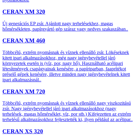
CERAN XM 320
Új generációs EP zsír. Ajánlott nagy terhelésekhez, magas
hőmérsékleten, papírgyártó gép száraz vagy nedves szakaszában..
CERAN XM 460
Többcélú, extrém nyomásnak és víznek ellenálló zsír. Lökéseknek
kitett ipari alkalmazásokhoz, még nagy igénybevétellel járó
környezetek esetén is (víz, por, nagy hő). Használható acélipari
létesítmények csapágyainak kenésére, a papíriparban, faaprítékot
préselő gépek kenésére, illetve minden nagy igénybevételnek kitett
ipari alkalmazásnál..
CERAN XM 720
Többcélú, extrém nyomásnak és víznek ellenálló nagy viszkozitású
zsír. Nagy igénybevétellel járó ipari alkalmazásokhoz (nagy
terhelések, magas hőmérséklet, víz, por stb.) Kifejezetten az extrém
terhelésű alkalmazásokhoz fejlesztették ki, ilyen például az acélipar..
CERAN XS 320