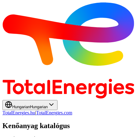
Hungarian
Hungarian
TotalEnergies.hu
|
TotalEnergies.com
Kenőanyag katalógus