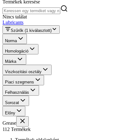
Termékek keresése
Termékek keresése
Nincs találat
Lubricants
Szűrők
(1 kiválasztott)
Norma
Homologáció
Márka
Viszkozitási osztály
Piaci szegmens
Felhasználás
Sorozat
Előny
Grease
112 Termékek
Termékek oldalanként