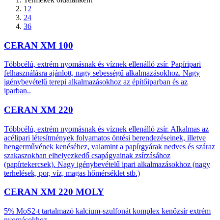
12
24
36
CERAN XM 100
Többcélú, extrém nyomásnak és víznek ellenálló zsír. Papíripari
felhasználásra ajánlott, nagy sebességű alkalmazásokhoz. Nagy
igénybevételű terepi alkalmazásokhoz az építőiparban és az
iparban..
CERAN XM 220
Többcélú, extrém nyomásnak és víznek ellenálló zsír. Alkalmas az
acélipari létesítmények folyamatos öntési berendezéseinek, illetve
hengerművének kenéséhez, valamint a papírgyárak nedves és száraz
szakaszokban elhelyezkedő csapágyainak zsírzásához
(papírtekercsek). Nagy igénybevételű ipari alkalmazásokhoz (nagy
terhelések, por, víz, magas hőmérséklet stb.)
CERAN XM 220 MOLY
5% MoS2-t tartalmazó kalcium-szulfonát komplex kenőzsír extrém
nyomásokhoz