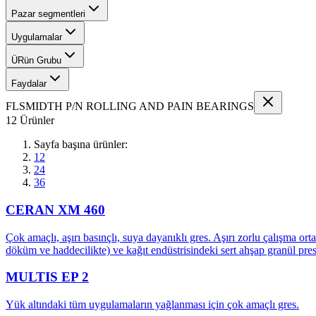
Pazar segmentleri
Uygulamalar
ÜRün Grubu
Faydalar
FLSMIDTH P/N ROLLING AND PAIN BEARINGS
12 Ürünler
Sayfa başına ürünler:
12
24
36
CERAN XM 460
Çok amaçlı, aşırı basınçlı, suya dayanıklı gres. Aşırı zorlu çalışma or
döküm ve haddecilikte) ve kağıt endüstrisindeki sert ahşap granül pres
MULTIS EP 2
Yük altındaki tüm uygulamaların yağlanması için çok amaçlı gres.