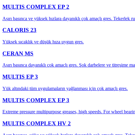
MULTIS COMPLEX EP 2
Aşırı basınca ve yüksek hızlara dayanıklı çok amaçlı gres. Tekerlek ru
CALORIS 23
Yüksek sıcaklık ve düşük hıza uygun gres.
CERAN MS
Aşırı basınca dayanıklı çok amaçlı gres. Şok darbelere ve titreşime ma
MULTIS EP 3
Yük altındaki tüm uygulamaların yağlanması için çok amaçlı gres.
MULTIS COMPLEX EP 3
Extreme pressure multipurpose greases, high speeds. For wheel bearings
MULTIS COMPLEX HV 2