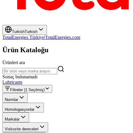
Turkish
Turkish
TotalEnergies Türkiye
|
TotalEnergies.com
Ürün Kataloğu
Ürünleri ara
Ürünleri ara
Sonuç bulunamadı
Lubricants
Filtreler
(1 Seçilmiş)
Normlar
Homologasyonlar
Markalar
Viskozite dereceleri