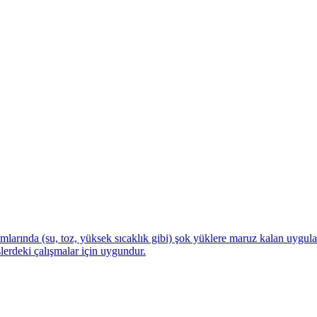
tamlarında (su, toz, yüksek sıcaklık gibi) şok yüklere maruz kalan uygula
lerdeki çalışmalar için uygundur.