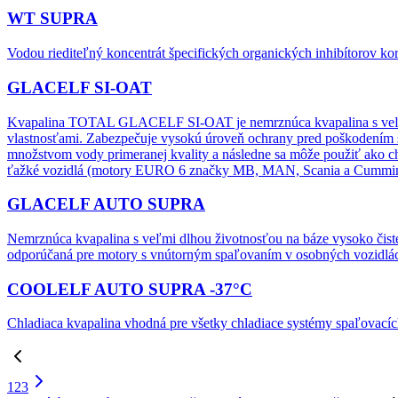
WT SUPRA
Vodou riediteľný koncentrát špecifických organických inhibítorov ko
GLACELF SI-OAT
Kvapalina TOTAL GLACELF SI-OAT je nemrznúca kvapalina s veľm
vlastnosťami. Zabezpečuje vysokú úroveň ochrany pred poškodení
množstvom vody primeranej kvality a následne sa môže použiť ako ch
ťažké vozidlá (motory EURO 6 značky MB, MAN, Scania a Cummins),
GLACELF AUTO SUPRA
Nemrznúca kvapalina s veľmi dlhou životnosťou na báze vysoko čisté
odporúčaná pre motory s vnútorným spaľovaním v osobných vozidlách
COOLELF AUTO SUPRA -37°C
Chladiaca kvapalina vhodná pre všetky chladiace systémy spaľovací
1
2
3