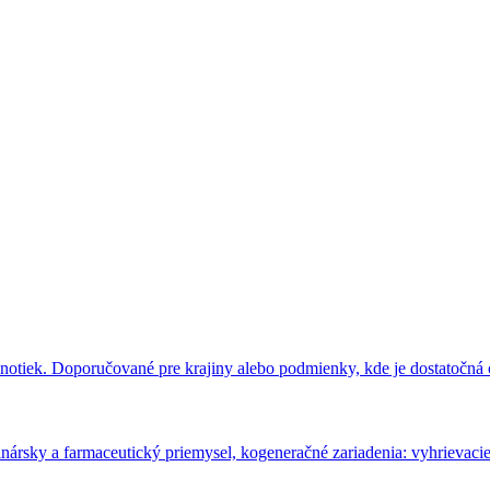
notiek. Doporučované pre krajiny alebo podmienky, kde je dostatočná 
nársky a farmaceutický priemysel, kogeneračné zariadenia: vyhrievacie