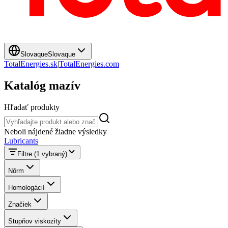
Slovaque
Slovaque
TotalEnergies.sk
|
TotalEnergies.com
Katalóg mazív
Hľadať produkty
Hľadať produkty
Neboli nájdené žiadne výsledky
Lubricants
Filtre
(1 vybraný)
Nôrm
Homologácií
Značiek
Stupňov viskozity