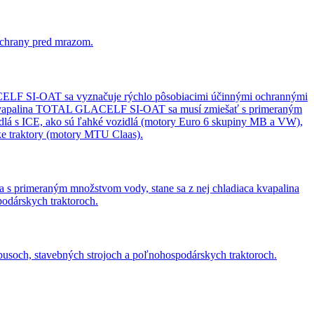
 ochrany pred mrazom.
LF SI-OAT sa vyznačuje rýchlo pôsobiacimi účinnými ochrannými
ca kvapalina TOTAL GLACELF SI-OAT sa musí zmiešať s primeraným
idlá s ICE, ako sú ľahké vozidlá (motory Euro 6 skupiny MB a VW),
e traktory (motory MTU Claas).
a s primeraným množstvom vody, stane sa z nej chladiaca kvapalina
odárskych traktoroch.
busoch, stavebných strojoch a poľnohospodárskych traktoroch.