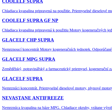
COOLELF SUPRA
Chladiaca kvapalina pripravená na použitie. Priemyselné dieselové m
COOLELF SUPRA GF NP
Chladiaca kvapalina pripravená k použitiu Motory kogeneračných jed
GLACELF CHP SUPRA
Nemrznoucí koncentrát Motory kogeneračních jednotek. Odporúčané pr
GLACELF MPG SUPRA
Zemědělský, potravinářský a farmaceutický priemysel, kogenerační za
GLACELF SUPRA
Nemrznúci koncentrát. Priemyselné dieselové motory, plynové motory
NEVASTANE ANTIFREEZE
Nemrznúca kvapalina na báze MPG. Chladiace okruhy, vrátane výroby