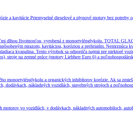
rózie a kavitácie Priemyselné dieselové a plynové motory bez potreby
i dlhou životnosťou, vyrobená z monoetylénglykolu. TOTAL GLACE
m spôsobeným mrazom, kavitáciou, koróziou a prehriatím. Nemrznú
ladiaca kvapalina. Tento výrobok sa odporúča najmä pre niektoré voz
 stroje na zemné práce (motory Liebherr Euro 6) a poľnohospodársk
ho monoetylénglykolu a organických inhibítorov korózie. Ak sa zmieš
, dodávkach, nákladných vozidlách, stavebných strojoch a poľnohosp
ch motorov vo vozidlách, v dodávkach, nákladných automobiloch, auto