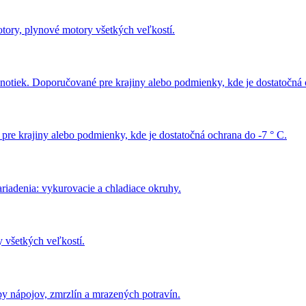
otory, plynové motory všetkých veľkostí.
notiek. Doporučované pre krajiny alebo podmienky, kde je dostatočná 
e krajiny alebo podmienky, kde je dostatočná ochrana do -7 ° C.
riadenia: vykurovacie a chladiace okruhy.
 všetkých veľkostí.
 nápojov, zmrzlín a mrazených potravín.