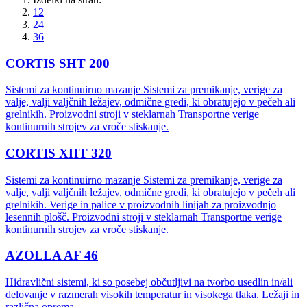
12
24
36
CORTIS SHT 200
Sistemi za kontinuirno mazanje Sistemi za premikanje, verige za
valje, valji valjčnih ležajev, odmične gredi, ki obratujejo v pečeh ali
grelnikih. Proizvodni stroji v steklarnah Transportne verige
kontinurnih strojev za vroče stiskanje.
CORTIS XHT 320
Sistemi za kontinuirno mazanje Sistemi za premikanje, verige za
valje, valji valjčnih ležajev, odmične gredi, ki obratujejo v pečeh ali
grelnikih. Verige in palice v proizvodnih linijah za proizvodnjo
lesennih plošč. Proizvodni stroji v steklarnah Transportne verige
kontinurnih strojev za vroče stiskanje.
AZOLLA AF 46
Hidravlični sistemi, ki so posebej občutljivi na tvorbo usedlin in/ali
delovanje v razmerah visokih temperatur in visokega tlaka. Ležaji in
različna oprema.