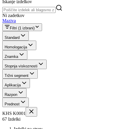
Iskanje izdelkov
Iskanje izdelkov
Ni zadetkov
Maziva
Filtri
(1 izbrani)
Standard
Homologacija
Znamka
Stopnja viskoznosti
Tržni segment
Aplikacija
Razpon
Prednost
KHS K0001
67 Izdelki
Izdelki na stran: