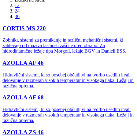
12
24
36
CORTIS MS 220
Zobniki, sistemi za premikanje in različni mehanični sistemi, ki
zahtevajo od maziva lastnosti zaščite pred obrabo. Za
hidrodinamične ležaje tipa Morgoil, ležaje BGV in Danieli ESS.
AZOLLA AF 46
Hidravlični sistemi, ki so posebej občutljivi na tvorbo usedlin in/ali
delovanje v razmerah visokih temperatur in visokega tlaka. Ležaji in
različna oprema.
AZOLLA AF 68
Hidravlični sistemi, ki so posebej občutljivi na tvorbo usedlin in/ali
delovanje v razmerah visokih temperatur in visokega tlaka. Ležaji in
različna oprema.
AZOLLA ZS 46