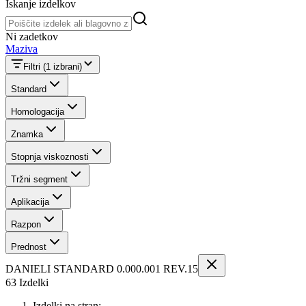
Iskanje izdelkov
Iskanje izdelkov
Ni zadetkov
Maziva
Filtri
(1 izbrani)
Standard
Homologacija
Znamka
Stopnja viskoznosti
Tržni segment
Aplikacija
Razpon
Prednost
DANIELI STANDARD 0.000.001 REV.15
63 Izdelki
Izdelki na stran: