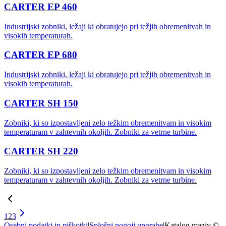
CARTER EP 460
Industrijski zobniki, ležaji ki obratujejo pri težjih obremenitvah in
visokih temperaturah.
CARTER EP 680
Industrijski zobniki, ležaji ki obratujejo pri težjih obremenitvah in
visokih temperaturah.
CARTER SH 150
Zobniki, ki so izpostavljeni zelo težkim obremenitvam in visokim
temperaturam v zahtevnih okoljih. Zobniki za vetrne turbine.
CARTER SH 220
Zobniki, ki so izpostavljeni zelo težkim obremenitvam in visokim
temperaturam v zahtevnih okoljih. Zobniki za vetrne turbine.
1
2
3
Osebni podatki in piškotki
|
Splošni pogoji uporabe
|
Katalog maziv ©