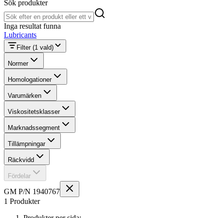
Sök produkter
Sök produkter
Inga resultat funna
Lubricants
Filter
(1 vald)
Normer
Homologationer
Varumärken
Viskositetsklasser
Marknadssegment
Tillämpningar
Räckvidd
Fördelar
GM P/N 1940767
1 Produkter
Produkter per sida: