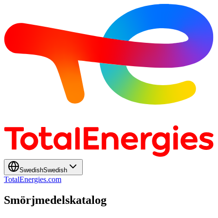
Swedish
Swedish
TotalEnergies.com
Smörjmedelskatalog