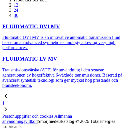
12
24
36
FLUIDMATIC DVI MV
Fluidmatic DVI MV is an innovative automatic transmission fluid
based on an advanced synthetic technology allowing very high
performances.
FLUIDMATIC LV MV
Transmissionsvätska (ATF) för användning i den senaste
generationen av högeffektiva 6-växlade transmissioner. Baserad på
avancerat syntetisk teknologi som ger mycket hög prestanda och
bränsleekonomi.
1
Personuppgifter och cookies
|
Allmänna
användningsvillkor
|
Smörjmedelskatalog © 2026 TotalEnergies
Lubricants