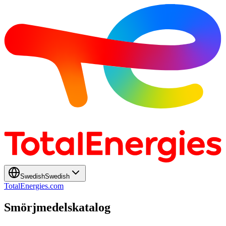
Swedish
Swedish
TotalEnergies.com
Smörjmedelskatalog