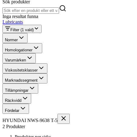
Sök produkter
Sök produkter
Inga resultat funna
Lubricants
Filter
(1 vald)
Normer
Homologationer
Varumärken
Viskositetsklasser
Marknadssegment
Tillämpningar
Räckvidd
Fördelar
HYUNDAI NWS-9638 T-5
2 Produkter
Produkter per sida: