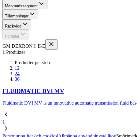
Marknadssegment
Tillämpningar
Räckvidd
Fördelar
GM DEXRON® II-E
1 Produkter
Produkter per sida:
12
24
36
FLUIDMATIC DVI MV
Fluidmatic DVI MV is an innovative automatic transmission fluid bas
1
Personuppgifter och cookies
|
Allmänna användningsvillkor
|
Smörjmede