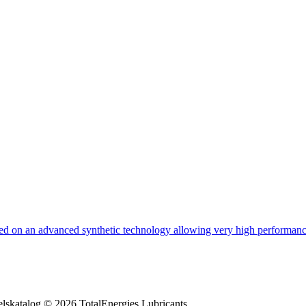
ed on an advanced synthetic technology allowing very high performanc
lskatalog © 2026 TotalEnergies Lubricants