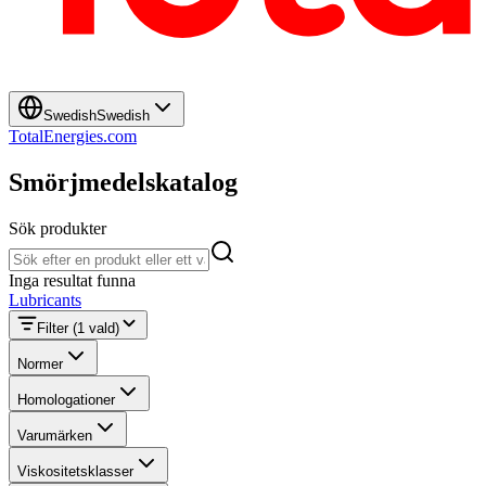
Swedish
Swedish
TotalEnergies.com
Smörjmedelskatalog
Sök produkter
Sök produkter
Inga resultat funna
Lubricants
Filter
(1 vald)
Normer
Homologationer
Varumärken
Viskositetsklasser